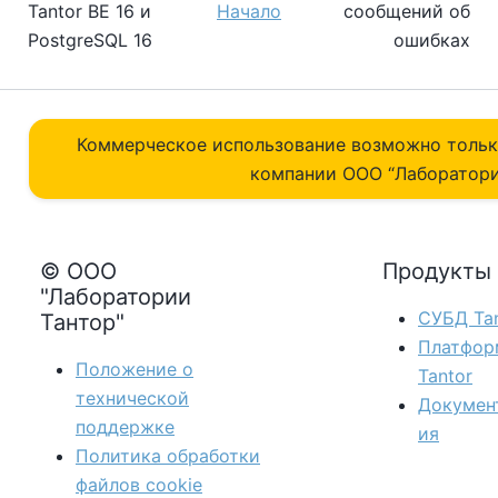
Tantor BE 16 и
Начало
сообщений об
PostgreSQL 16
ошибках
Коммерческое использование возможно толь
компании ОOO “Лаборатори
© ООО
Продукты
"Лаборатории
СУБД Tan
Тантор"
Платфор
Положение о
Tantor
технической
Докумен
поддержке
ия
Политика обработки
файлов сookie