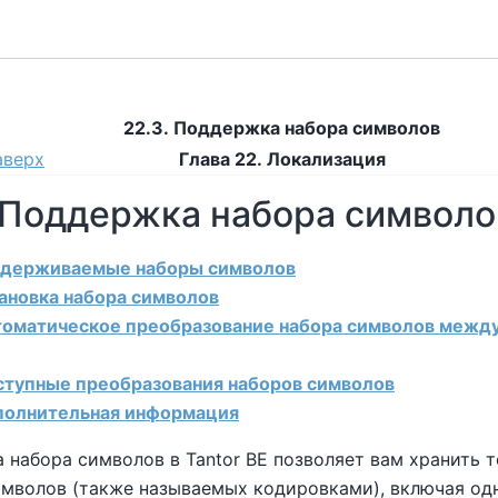
22.3. Поддержка набора символов
аверх
Глава 22. Локализация
. Поддержка набора символ
оддерживаемые наборы символов
тановка набора символов
втоматическое преобразование набора символов межд
оступные преобразования наборов символов
ополнительная информация
 набора символов в
Tantor BE
позволяет вам хранить т
имволов (также называемых кодировками), включая од