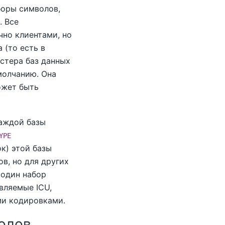
боры символов,
. Все
но клиентами, но
 (то есть в
стера баз данных
молчанию. Она
ожет быть
каждой базы
YPE
к) этой базы
в, но для других
 один набор
вляемые ICU,
ми кодировками.
волов