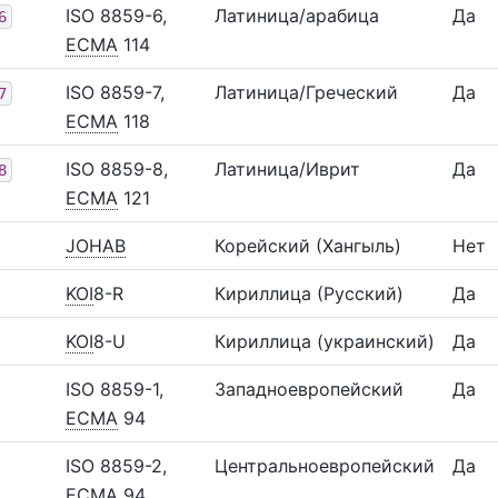
ISO 8859-6,
Латиница/арабица
Да
6
ECMA
114
ISO 8859-7,
Латиница/Греческий
Да
7
ECMA
118
ISO 8859-8,
Латиница/Иврит
Да
8
ECMA
121
JOHAB
Корейский (Хангыль)
Нет
KOI
8-R
Кириллица (Русский)
Да
KOI
8-U
Кириллица (украинский)
Да
ISO 8859-1,
Западноевропейский
Да
ECMA
94
ISO 8859-2,
Центральноевропейский
Да
ECMA
94