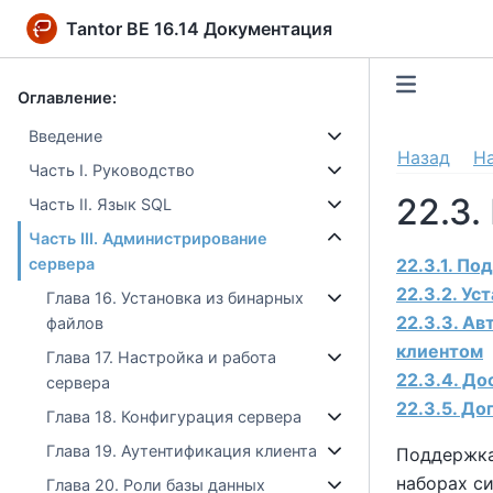
Tantor BE 16.14 Документация
Оглавление:
Введение
Назад
Н
Часть I. Руководство
22.3
Часть II. Язык SQL
Часть III. Администрирование
22.3.1. П
сервера
22.3.2. Ус
Глава 16. Установка из бинарных
22.3.3. А
файлов
клиентом
Глава 17. Настройка и работа
22.3.4. Д
сервера
22.3.5. Д
Глава 18. Конфигурация сервера
Глава 19. Аутентификация клиента
Поддержка
наборах с
Глава 20. Роли базы данных