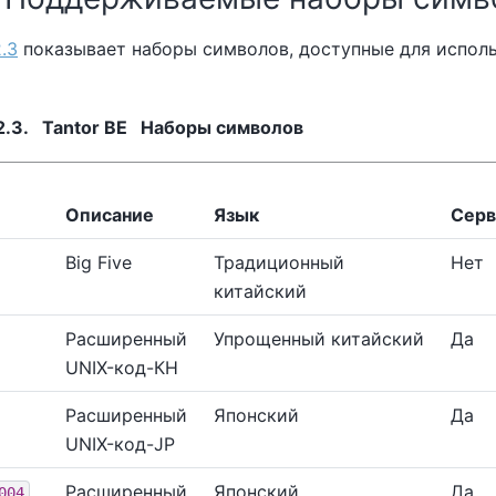
.3
показывает наборы символов, доступные для испол
2.3.
Tantor BE
Наборы символов
Описание
Язык
Серв
Big Five
Традиционный
Нет
китайский
Расширенный
Упрощенный китайский
Да
UNIX-код-КН
Расширенный
Японский
Да
UNIX-код-JP
Расширенный
Японский
Да
004