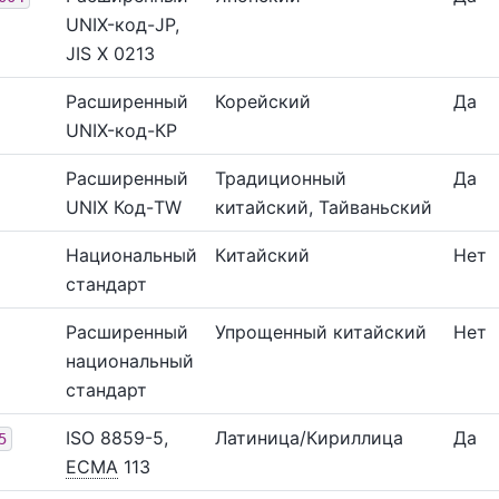
UNIX-код-JP,
JIS X 0213
Расширенный
Корейский
Да
UNIX-код-КР
Расширенный
Традиционный
Да
UNIX Код-TW
китайский, Тайваньский
Национальный
Китайский
Нет
стандарт
Расширенный
Упрощенный китайский
Нет
национальный
стандарт
ISO 8859-5,
Латиница/Кириллица
Да
5
ECMA
113