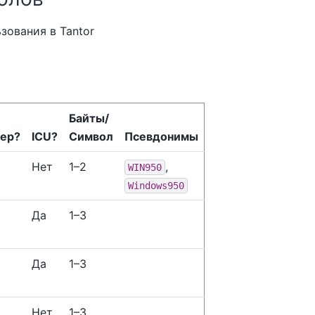
ьзования в
Tantor
Байты/​
ер?
ICU?
Символ
Псевдонимы
Нет
1–2
,
WIN950
Windows950
Да
1–3
Да
1–3
Нет
1–3