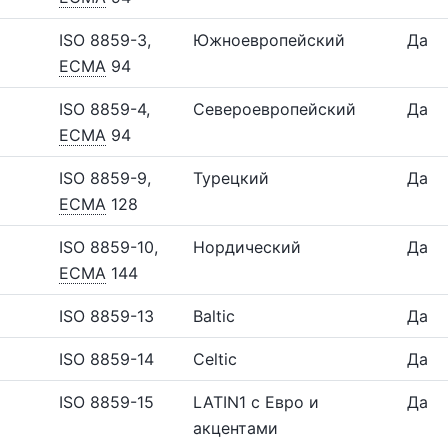
ISO 8859-3,
Южноевропейский
Да
ECMA
94
ISO 8859-4,
Североевропейский
Да
ECMA
94
ISO 8859-9,
Турецкий
Да
ECMA
128
ISO 8859-10,
Нордический
Да
ECMA
144
ISO 8859-13
Baltic
Да
ISO 8859-14
Celtic
Да
ISO 8859-15
LATIN1 с Евро и
Да
акцентами