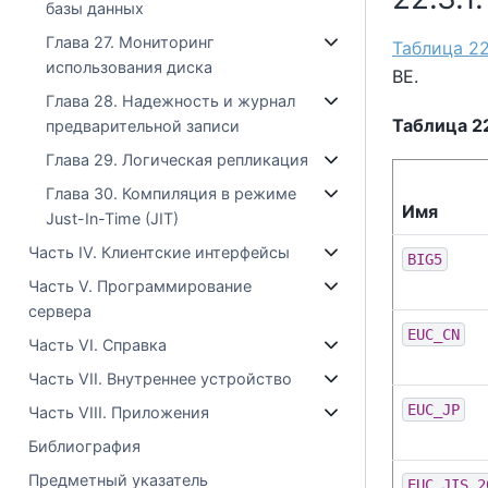
базы данных
Глава 27. Мониторинг
Таблица 22
использования диска
BE
.
Глава 28. Надежность и журнал
Таблица 2
предварительной записи
Глава 29. Логическая репликация
Глава 30. Компиляция в режиме
Имя
Just-In-Time (JIT)
Часть IV. Клиентские интерфейсы
BIG5
Часть V. Программирование
сервера
EUC_CN
Часть VI. Справка
Часть VII. Внутреннее устройство
EUC_JP
Часть VIII. Приложения
Библиография
Предметный указатель
EUC_JIS_2