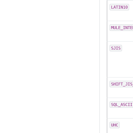
LATIN10
MULE_INTE
SJIS
SHIFT_JIS
SQL_ASCII
UHC