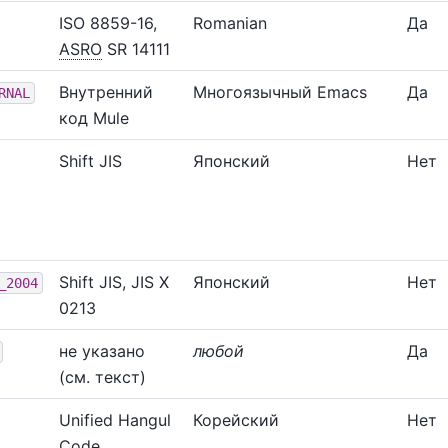
ISO 8859-16,
Romanian
Да
ASRO
SR 14111
Внутренний
Многоязычный Emacs
Да
RNAL
код Mule
Shift JIS
Японский
Нет
Shift JIS, JIS X
Японский
Нет
_2004
0213
не указано
любой
Да
(см. текст)
Unified Hangul
Корейский
Нет
Code