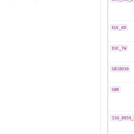
EUC_KR
EUC_TW
GB18030
GBK
ISO_8859_