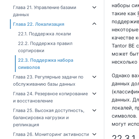
наборы сим
Глава 21. Управление базами
такие как
данных
поддержив
Глава 22. Локализация
некоторые
22.1. Поддержка локали
качестве к
22.2. Поддержка правил
Tantor BE
с
сортировки
может быть
22.3. Поддержка набора
несколько
символов
Однако ва
Глава 23. Регулярные задачи по
данных до
обслуживанию базы данных
(классифи
Глава 24. Резервное копирование
данных. Д
и восстановление
локалей, п
Глава 25. Высокая доступность,
символов. 
балансировка нагрузки и
могут исп
репликация
Глава 26. Мониторинг активности
22.3.