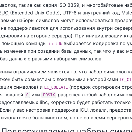
волов, такие как серия ISO 8859, и многобайтовые на
EUC
(Extended Unix Code), UTF-8 и внутренний код Mule
аемые наборы символов могут использоваться прозрач
 не поддерживаются для использования внутри сервера
одировки на стороне сервера). При инициализации кла
 помощью команды
выбирается кодировка по у
initdb
 изменена при создании базы данных, так что у вас м
 баз данных с разными наборами символов.
жным ограничением является то, что набор символов 
лжен быть совместим с локальными настройками
LC_CT
кация символов) и
(порядок сортировки стро
LC_COLLATE
ля локалей
или
разрешён любой набор символо
C
POSIX
редоставляемых libc, корректно будет работать только
Если у вас настроена поддержка ICU, локали, предоста
ользоваться с большинством, но не со всеми серверны
1. Поддерживаемые наборы сим