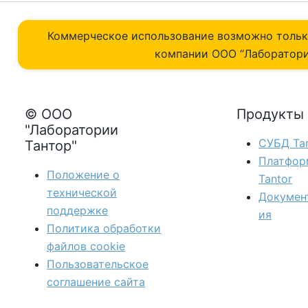
Коммерческое использование возможно толь
компании ОOO “Лаборатори
© ООО
Продукты
"Лаборатории
СУБД Tan
Тантор"
Платфор
Положение о
Tantor
технической
Докумен
поддержке
ия
Политика обработки
файлов сookie
Пользовательское
соглашение сайта