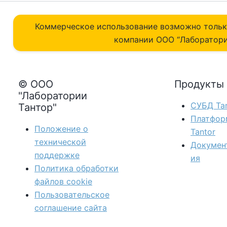
Коммерческое использование возможно толь
компании ОOO “Лаборатори
© ООО
Продукты
"Лаборатории
СУБД Tan
Тантор"
Платфор
Положение о
Tantor
технической
Докумен
поддержке
ия
Политика обработки
файлов сookie
Пользовательское
соглашение сайта