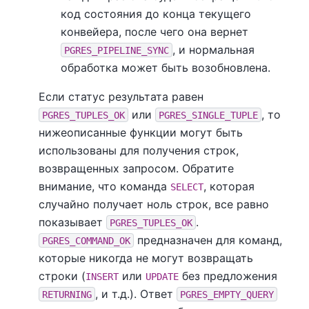
код состояния до конца текущего
конвейера, после чего она вернет
, и нормальная
PGRES_PIPELINE_SYNC
обработка может быть возобновлена.
Если статус результата равен
или
, то
PGRES_TUPLES_OK
PGRES_SINGLE_TUPLE
нижеописанные функции могут быть
использованы для получения строк,
возвращенных запросом. Обратите
внимание, что команда
, которая
SELECT
случайно получает ноль строк, все равно
показывает
.
PGRES_TUPLES_OK
предназначен для команд,
PGRES_COMMAND_OK
которые никогда не могут возвращать
строки (
или
без предложения
INSERT
UPDATE
, и т.д.). Ответ
RETURNING
PGRES_EMPTY_QUERY