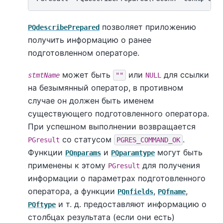
позволяет приложению
PQdescribePrepared
получить информацию о ранее
подготовленном операторе.
может быть
или
для ссылки
stmtName
""
NULL
на безымянный оператор, в противном
случае он должен быть именем
существующего подготовленного оператора.
При успешном выполнении возвращается
со статусом
.
PGresult
PGRES_COMMAND_OK
Функции
и
могут быть
PQnparams
PQparamtype
применены к этому
для получения
PGresult
информации о параметрах подготовленного
оператора, а функции
,
,
PQnfields
PQfname
и т. д. предоставляют информацию о
PQftype
столбцах результата (если они есть)