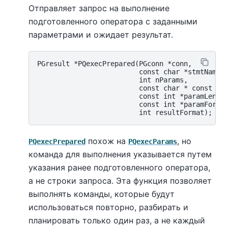
Отправляет запрос на выполнение
подготовленного оператора с заданными
параметрами и ожидает результат.
PGresult *PQexecPrepared(PGconn *conn,

                         const char *stmtName,

                         int nParams,

                         const char * const *pa
                         const int *paramLength
                         const int *paramFormat
похож на
, но
PQexecPrepared
PQexecParams
команда для выполнения указывается путем
указания ранее подготовленного оператора,
а не строки запроса. Эта функция позволяет
выполнять команды, которые будут
использоваться повторно, разбирать и
планировать только один раз, а не каждый