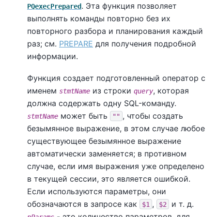
. Эта функция позволяет
PQexecPrepared
выполнять команды повторно без их
повторного разбора и планирования каждый
раз; см.
PREPARE
для получения подробной
информации.
Функция создает подготовленный оператор с
именем
из строки
, которая
stmtName
query
должна содержать одну SQL-команду.
может быть
, чтобы создать
stmtName
""
безымянное выражение, в этом случае любое
существующее безымянное выражение
автоматически заменяется; в противном
случае, если имя выражения уже определено
в текущей сессии, это является ошибкой.
Если используются параметры, они
обозначаются в запросе как
,
и т. д.
$1
$2
- это количество параметров, для
nParams