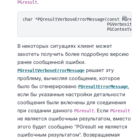
.
PGresult
char *PQresultVerboseErrorMessage(const PGresul
                                  PGVerbosity v
В некоторых ситуациях клиент может
захотеть получить более подробную версию
ранее сообщенной ошибки.
решает эту
PQresultVerboseErrorMessage
проблему, вычисляя сообщение, которое
было бы сгенерировано
,
PQresultErrorMessage
если бы указанные настройки детальности
сообщения были включены для соединения
при создании данного
. Если
PGresult
PGresult
не является ошибочным результатом, вместо
этого будет сообщено
“
PGresult не является
ошибочным результатом
”
. Возвращаемая