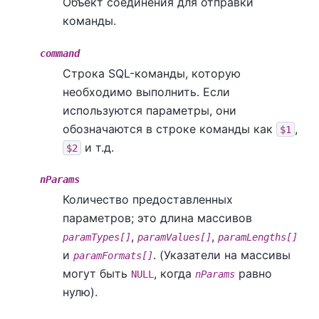
Объект соединения для отправки
команды.
command
Строка SQL-команды, которую
необходимо выполнить. Если
используются параметры, они
обозначаются в строке команды как
,
$1
и т.д.
$2
nParams
Количество предоставленных
параметров; это длина массивов
,
,
paramTypes[]
paramValues[]
paramLengths[]
и
. (Указатели на массивы
paramFormats[]
могут быть
, когда
равно
NULL
nParams
нулю).