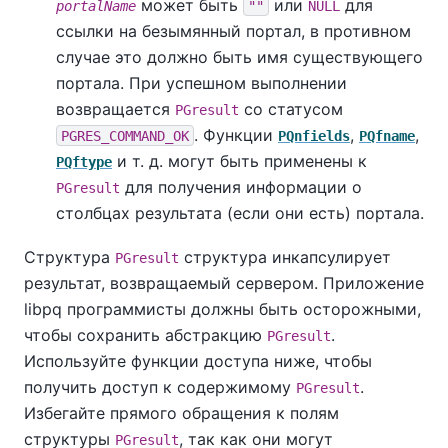
может быть
или
для
portalName
""
NULL
ссылки на безымянный портал, в противном
случае это должно быть имя существующего
портала. При успешном выполнении
возвращается
со статусом
PGresult
. Функции
,
,
PGRES_COMMAND_OK
PQnfields
PQfname
и т. д. могут быть применены к
PQftype
для получения информации о
PGresult
столбцах результата (если они есть) портала.
Структура
структура инкапсулирует
PGresult
результат, возвращаемый сервером. Приложение
libpq
программисты должны быть осторожными,
чтобы сохранить абстракцию
.
PGresult
Используйте функции доступа ниже, чтобы
получить доступ к содержимому
.
PGresult
Избегайте прямого обращения к полям
структуры
, так как они могут
PGresult