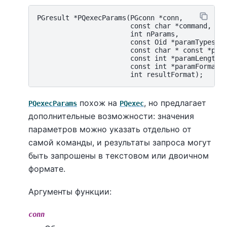
PGresult *PQexecParams(PGconn *conn,

                       const char *command,

                       int nParams,

                       const Oid *paramTypes,

                       const char * const *para
                       const int *paramLengths,
                       const int *paramFormats,
похож на
, но предлагает
PQexecParams
PQexec
дополнительные возможности: значения
параметров можно указать отдельно от
самой команды, и результаты запроса могут
быть запрошены в текстовом или двоичном
формате.
Аргументы функции:
conn