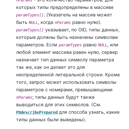
которых типы предопределены в массиве
. (Указатель на массив может
paramTypes[]
быть
, когда
равно нулю).
NULL
nParams
указывает, по OID, типы данных,
paramTypes[]
которые должны быть назначены символам
параметров. Если
равно
, или
paramTypes
NULL
любой элемент массива равен нулю, сервер
назначает тип данных символу параметра
так же, как он делает это для
неопределенной литеральной строки. Кроме
того, запрос может использовать символы
параметров с номерами, превышающими
; типы данных будут также
nParams
выводиться для этих символов. (См.
для способа узнать, какие
PQdescribePrepared
типы данных были выведены).