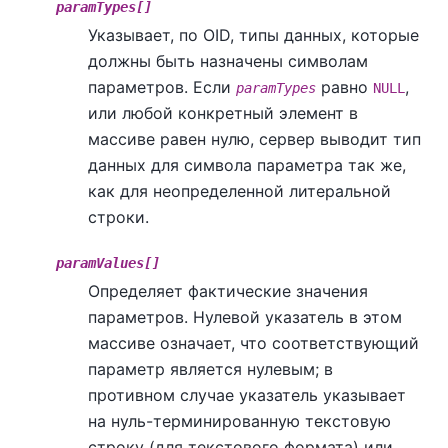
paramTypes[]
Указывает, по OID, типы данных, которые
должны быть назначены символам
параметров. Если
равно
,
paramTypes
NULL
или любой конкретный элемент в
массиве равен нулю, сервер выводит тип
данных для символа параметра так же,
как для неопределенной литеральной
строки.
paramValues[]
Определяет фактические значения
параметров. Нулевой указатель в этом
массиве означает, что соответствующий
параметр является нулевым; в
противном случае указатель указывает
на нуль-терминированную текстовую
строку (для текстового формата) или