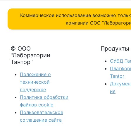
Коммерческое использование возможно толь
компании ОOO “Лаборатори
© ООО
Продукты
"Лаборатории
СУБД Tan
Тантор"
Платфор
Положение о
Tantor
технической
Докумен
поддержке
ия
Политика обработки
файлов сookie
Пользовательское
соглашение сайта