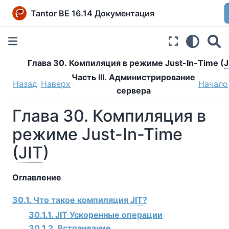
Tantor BE 16.14 Документация
Глава 30. Компиляция в режиме Just-In-Time (
J
Часть III. Администрирование
Назад
Наверх
Начало
сервера
Глава 30. Компиляция в
режиме Just-In-Time
(
JIT
)
Оглавление
30.1. Что такое компиляция
JIT
?
30.1.1.
JIT
Ускоренные операции
30.1.2. Встраивание