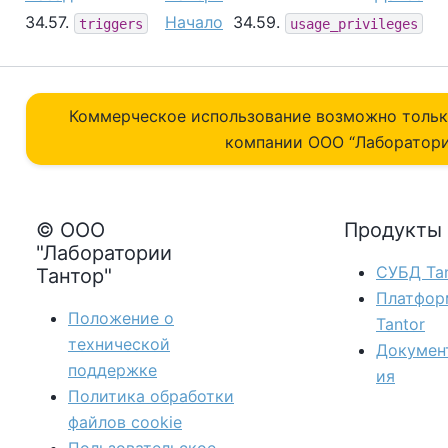
34.57.
Начало
34.59.
triggers
usage_privileges
Коммерческое использование возможно толь
компании ОOO “Лаборатори
© ООО
Продукты
"Лаборатории
СУБД Tan
Тантор"
Платфор
Положение о
Tantor
технической
Докумен
поддержке
ия
Политика обработки
файлов сookie