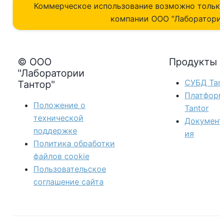
Коммерческое использование возможно толь
компании ОOO “Лаборатори
© ООО
Продукты
"Лаборатории
СУБД Tan
Тантор"
Платфор
Положение о
Tantor
технической
Докумен
поддержке
ия
Политика обработки
файлов сookie
Пользовательское
соглашение сайта