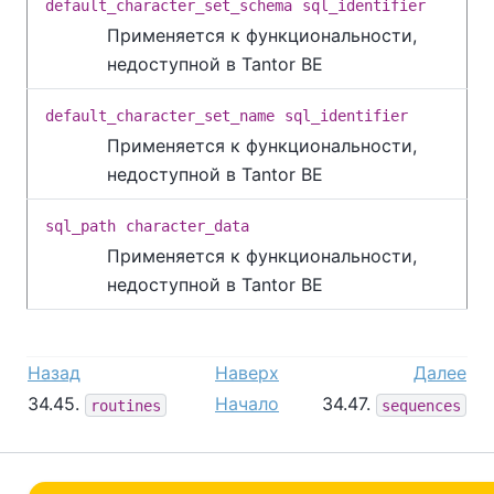
default_character_set_schema
sql_identifier
Применяется к функциональности,
недоступной в
Tantor BE
default_character_set_name
sql_identifier
Применяется к функциональности,
недоступной в
Tantor BE
sql_path
character_data
Применяется к функциональности,
недоступной в
Tantor BE
Назад
Наверх
Далее
34.45.
Начало
34.47.
routines
sequences