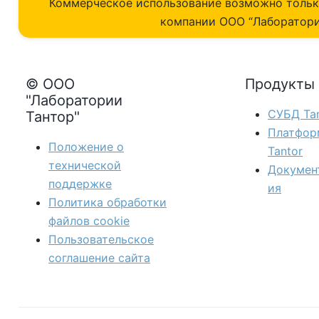
Коммерческое использование возможно толь
компании ОOO “Лаборатори
© ООО
Продукты
"Лаборатории
СУБД Tan
Тантор"
Платфор
Положение о
Tantor
технической
Докумен
поддержке
ия
Политика обработки
файлов сookie
Пользовательское
соглашение сайта