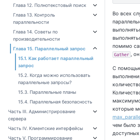
Глава 12. Полнотекстовый поиск
Во всех сл
Глава 13. Контроль
параллельн
параллельности
выполнятьс
Глава 14. Советы по
выполнять
производительности
помимо са
Глава 15. Параллельный запрос
, о
Gather
15.1. Как работает параллельный
запрос
С помощь
15.2. Когда можно использовать
выполнени
параллельные запросы?
количест
Количеств
15.3. Параллельные планы
максимумо
15.4. Параллельная безопасность
которые м
Часть III. Администрирование
max_parall
сервера
чем было 
Часть IV. Клиентские интерфейсы
доступных
Часть V. Программирование