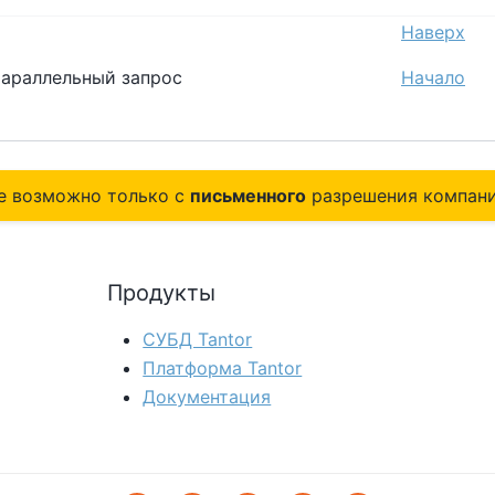
Наверх
 Параллельный запрос
Начало
е возможно только с
письменного
разрешения компани
Продукты
СУБД Tantor
Платформа Tantor
Документация