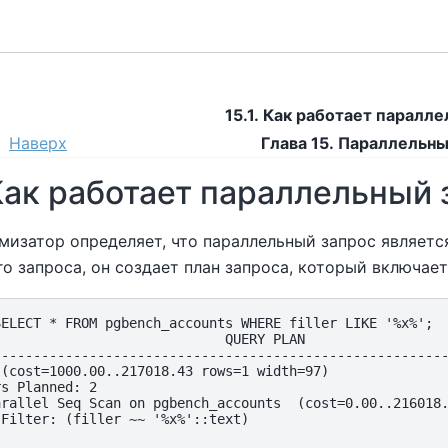
15.1. Как работает паралл
Наверх
Глава 15. Параллельны
 Как работает параллельный
мизатор определяет, что параллельный запрос являетс
о запроса, он создает план запроса, который включае
ELECT * FROM pgbench_accounts WHERE filler LIKE '%x%';

                            QUERY PLAN

---------------------------------------------------------
(cost=1000.00..217018.43 rows=1 width=97)

s Planned: 2

arallel Seq Scan on pgbench_accounts  (cost=0.00..216018.
Filter: (filler ~~ '%x%'::text)
