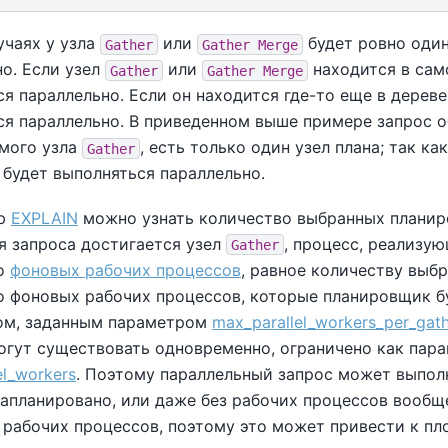
учаях у узла
или
будет ровно один
Gather
Gather Merge
о. Если узел
или
находится в само
Gather
Gather Merge
я параллельно. Если он находится где-то еще в дереве 
ся параллельно. В приведенном выше примере запрос о
мого узла
, есть только один узел плана; так к
Gather
н будет выполняться параллельно.
ю
EXPLAIN
можно узнать количество выбранных планир
я запроса достигается узел
, процесс, реализу
Gather
во
фоновых рабочих процессов
, равное количеству выб
о фоновых рабочих процессов, которые планировщик бу
м, заданным параметром
max_parallel_workers_per_gath
огут существовать одновременно, ограничено как па
el_workers
. Поэтому параллельный запрос может выпол
запланировано, или даже без рабочих процессов вообщ
 рабочих процессов, поэтому это может привести к пл