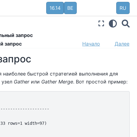
16.14
BE
RU
ельный запрос
й запрос
Начало
Далее
 запрос
я наиболее быстрой стратегией выполнения для
т узел
Gather
или
Gather Merge
. Вот простой пример:
-​------------------

33 rows=1 width=97)
