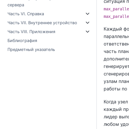
ситуация 
сервера
max_paralle
Часть VI. Справка
max_paralle
Часть VII. Внутреннее устройство
Каждый фо
Часть VIII. Приложения
параллельн
Библиография
ответствен
Предметный указатель
часть план
дополнител
генерируе
сгенериро
узлам пла
работы по
Когда узел
каждый пр
лидер выпо
любом удо