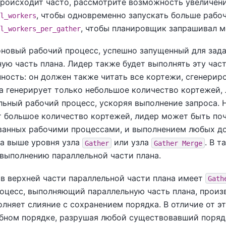
происходит часто, рассмотрите возможность увеличен
, чтобы одновременно запускать больше рабо
l_workers
, чтобы планировщик запрашивал м
l_workers_per_gather
новый рабочий процесс, успешно запущенный для задан
ую часть плана. Лидер также будет выполнять эту част
ность: он должен также читать все кортежи, сгенери
а генерирует только небольшое количество кортежей, 
ьный рабочий процесс, ускоряя выполнение запроса. Н
т большое количество кортежей, лидер может быть поч
ванных рабочими процессами, и выполнением любых до
на выше уровня узла
или узла
. В 
Gather
Gather Merge
 выполнению параллельной части плана.
 в верхней части параллельной части плана имеет
Gath
оцесс, выполняющий параллельную часть плана, произв
лняет слияние с сохранением порядка. В отличие от э
бном порядке, разрушая любой существовавший поряд