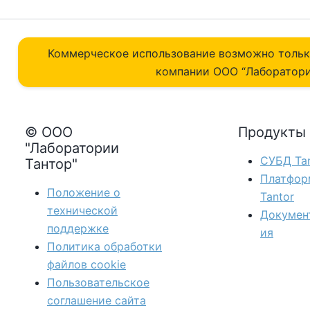
Коммерческое использование возможно толь
компании ОOO “Лаборатори
© ООО
Продукты
"Лаборатории
СУБД Tan
Тантор"
Платфор
Положение о
Tantor
технической
Докумен
поддержке
ия
Политика обработки
файлов сookie
Пользовательское
соглашение сайта