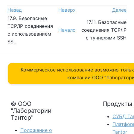
Назад
Наверх
Далее
17.9. Безопасные
17.11. Безопасные
TCP/IP-соединения
Начало
соединения TCP/IP
с использованием
с туннелями
SSH
SSL
Коммерческое использование возможно толь
компании ОOO “Лаборатори
© ООО
Продукты
"Лаборатории
СУБД Tan
Тантор"
Платфор
Положение о
Tantor