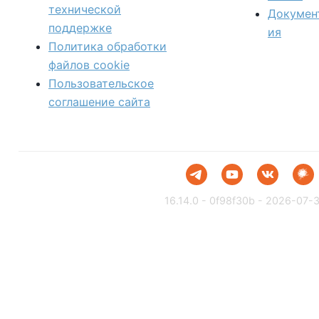
технической
Докумен
поддержке
ия
Политика обработки
файлов сookie
Пользовательское
соглашение сайта
16.14.0 - 0f98f30b - 2026-07-