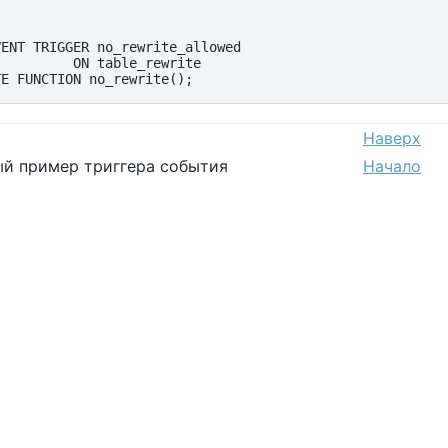
ENT TRIGGER no_rewrite_allowed

         ON table_rewrite

Наверх
ный пример триггера события
Начало