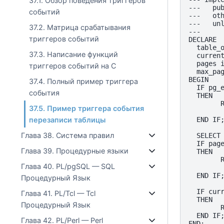
37.1. Обзор поведения триггеров
---   pub
событий
---   oth
---   unl
37.2. Матрица срабатывания
---

триггеров событий
DECLARE

  table_o
37.3. Написание функций
  current
  pages i
триггеров событий на C
  max_pag
BEGIN

37.4. Полный пример триггера
  IF pg_e
события
  THEN

        R
37.5. Пример триггера события
         
перезаписи таблицы
  END IF;
Глава 38. Система правил
  SELECT 
  IF page
Глава 39. Процедурные языки
  THEN

        
Глава 40. PL/pgSQL — SQL
         
  END IF;
Процедурный Язык
  IF curr
Глава 41. PL/Tcl — Tcl
  THEN

Процедурный Язык
        R
  END IF;
Глава 42. PL/Perl — Perl
END;
