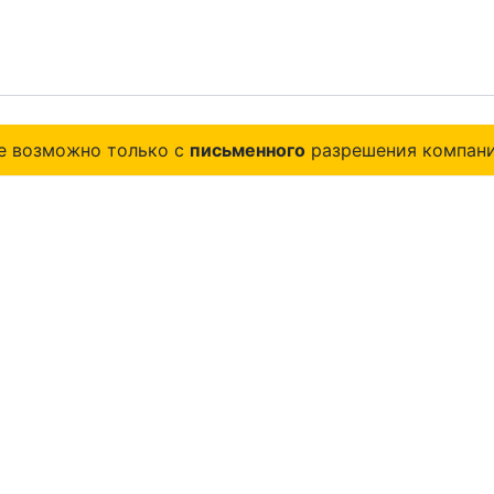
е возможно только с
письменного
разрешения компани
Продукты
СУБД Tantor
Платформа Tantor
Документация