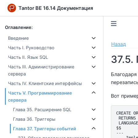
Tantor BE 16.14 Документация
Оглавление:
Введение
Назад
Часть I. Руководство
37.5
Часть II. Язык SQL
Часть III. Администрирование
Благодаря
сервера
перезапись
Часть IV. Клиентские интерфейсы
Часть V. Программирование
Вот приме
сервера
Глава 35. Расширение SQL
CREATE OR
 RETURNS 
Глава 36. Триггеры
 LANGUAGE
$$

Глава 37. Триггеры событий
---

--- Imple