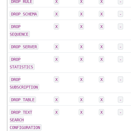
DROP RULE
X
X
X
-
DROP SCHEMA
X
X
X
-
DROP
X
X
X
-
SEQUENCE
DROP SERVER
X
X
X
-
DROP
X
X
X
-
STATISTICS
DROP
X
X
X
-
SUBSCRIPTION
DROP TABLE
X
X
X
-
DROP TEXT
X
X
X
-
SEARCH
CONFIGURATION