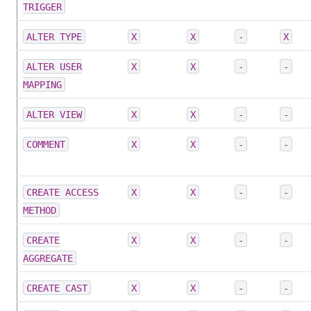
TRIGGER
ALTER TYPE
X
X
-
X
ALTER USER
X
X
-
-
MAPPING
ALTER VIEW
X
X
-
-
COMMENT
X
X
-
-
CREATE ACCESS
X
X
-
-
METHOD
CREATE
X
X
-
-
AGGREGATE
CREATE CAST
X
X
-
-