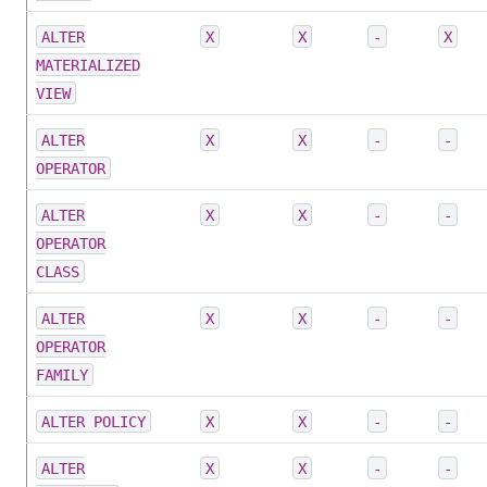
ALTER
X
X
-
X
MATERIALIZED
VIEW
ALTER
X
X
-
-
OPERATOR
ALTER
X
X
-
-
OPERATOR
CLASS
ALTER
X
X
-
-
OPERATOR
FAMILY
ALTER POLICY
X
X
-
-
ALTER
X
X
-
-