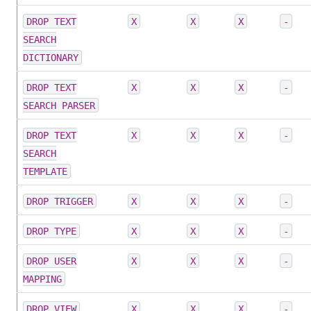
DROP TEXT
X
X
X
-
SEARCH
DICTIONARY
DROP TEXT
X
X
X
-
SEARCH PARSER
DROP TEXT
X
X
X
-
SEARCH
TEMPLATE
DROP TRIGGER
X
X
X
-
DROP TYPE
X
X
X
-
DROP USER
X
X
X
-
MAPPING
DROP VIEW
X
X
X
-