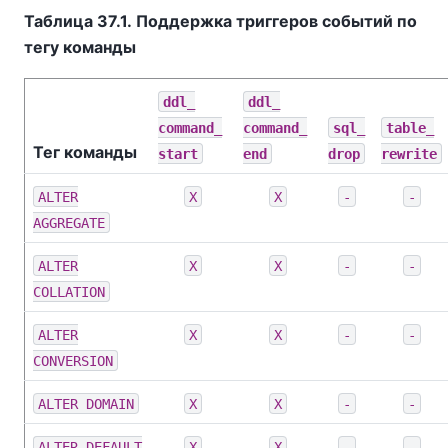
Таблица 37.1. Поддержка триггеров событий по
тегу команды
ddl_​
ddl_​
command_​
command_​
sql_​
table_​
Тег команды
start
end
drop
rewrite
ALTER
X
X
-
-
AGGREGATE
ALTER
X
X
-
-
COLLATION
ALTER
X
X
-
-
CONVERSION
ALTER DOMAIN
X
X
-
-
ALTER DEFAULT
X
X
-
-