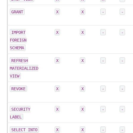
GRANT
X
X
-
-
IMPORT
X
X
-
-
FOREIGN
SCHEMA
REFRESH
X
X
-
-
MATERIALIZED
VIEW
REVOKE
X
X
-
-
SECURITY
X
X
-
-
LABEL
SELECT INTO
X
X
-
-