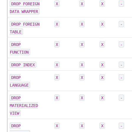
DROP FOREIGN
X
X
X
-
DATA WRAPPER
DROP FOREIGN
X
X
X
-
TABLE
DROP
X
X
X
-
FUNCTION
DROP INDEX
X
X
X
-
DROP
X
X
X
-
LANGUAGE
DROP
X
X
X
-
MATERIALIZED
VIEW
DROP
X
X
X
-