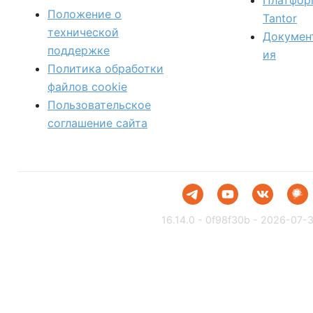
Платфор
Положение о
Tantor
технической
Докумен
поддержке
ия
Политика обработки
файлов сookie
Пользовательское
соглашение сайта
16.14.0 - 0f98f30b - 2026-07-