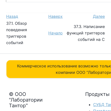
Назад
Наверх
Далее
37.1. Обзор
37.3. Написание
поведения
Начало
функций триггеров
триггеров
событий на C
событий
Коммерческое использование возможно толь
компании ОOO “Лаборатори
© ООО
Продукты
"Лаборатории
СУБД Tan
Тантор"