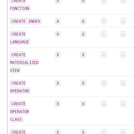
CREATE
X
X
-
-
FUNCTION
CREATE INDEX
X
X
-
-
CREATE
X
X
-
-
LANGUAGE
CREATE
X
X
-
-
MATERIALIZED
VIEW
CREATE
X
X
-
-
OPERATOR
CREATE
X
X
-
-
OPERATOR
CLASS
CREATE
X
X
-
-