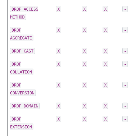
DROP ACCESS
X
X
X
-
METHOD
DROP
X
X
X
-
AGGREGATE
DROP CAST
X
X
X
-
DROP
X
X
X
-
COLLATION
DROP
X
X
X
-
CONVERSION
DROP DOMAIN
X
X
X
-
DROP
X
X
X
-
EXTENSION