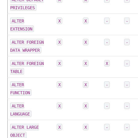
PRIVILEGES
ALTER
X
X
-
-
EXTENSION
ALTER FOREIGN
X
X
-
-
DATA WRAPPER
ALTER FOREIGN
X
X
X
-
TABLE
ALTER
X
X
-
-
FUNCTION
ALTER
X
X
-
-
LANGUAGE
ALTER LARGE
X
X
-
-
OBJECT