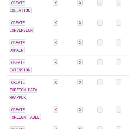
CREATE
X
X
-
-
COLLATION
CREATE
X
X
-
-
CONVERSION
CREATE
X
X
-
-
DOMAIN
CREATE
X
X
-
-
EXTENSION
CREATE
X
X
-
-
FOREIGN DATA
WRAPPER
CREATE
X
X
-
-
FOREIGN TABLE