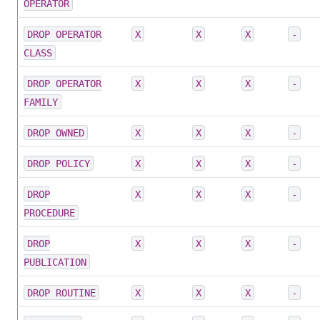
OPERATOR
DROP OPERATOR
X
X
X
-
CLASS
DROP OPERATOR
X
X
X
-
FAMILY
DROP OWNED
X
X
X
-
DROP POLICY
X
X
X
-
DROP
X
X
X
-
PROCEDURE
DROP
X
X
X
-
PUBLICATION
DROP ROUTINE
X
X
X
-