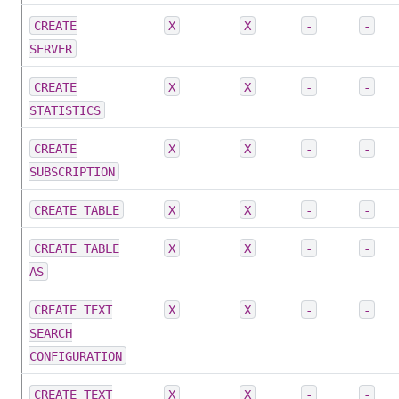
CREATE
X
X
-
-
SERVER
CREATE
X
X
-
-
STATISTICS
CREATE
X
X
-
-
SUBSCRIPTION
CREATE TABLE
X
X
-
-
CREATE TABLE
X
X
-
-
AS
CREATE TEXT
X
X
-
-
SEARCH
CONFIGURATION
CREATE TEXT
X
X
-
-