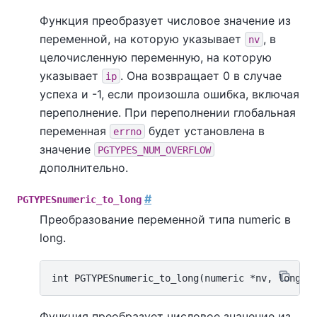
Функция преобразует числовое значение из
переменной, на которую указывает
, в
nv
целочисленную переменную, на которую
указывает
. Она возвращает 0 в случае
ip
успеха и -1, если произошла ошибка, включая
переполнение. При переполнении глобальная
переменная
будет установлена в
errno
значение
PGTYPES_NUM_OVERFLOW
дополнительно.
#
PGTYPESnumeric_to_long
Преобразование переменной типа numeric в
long.
Функция преобразует числовое значение из