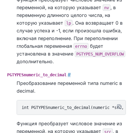
переменной, на которую указывает
, в
nv
переменную длинного целого числа, на
которую указывает
. Она возвращает 0 в
lp
случае успеха и -1, если произошла ошибка,
включая переполнение. При переполнении
глобальная переменная
будет
errno
установлена в значение
PGTYPES_NUM_OVERFLOW
дополнительно.
#
PGTYPESnumeric_to_decimal
Преобразование переменной типа numeric в
decimal.
Функция преобразует числовое значение из
переменной, на которую указывает
, в
src