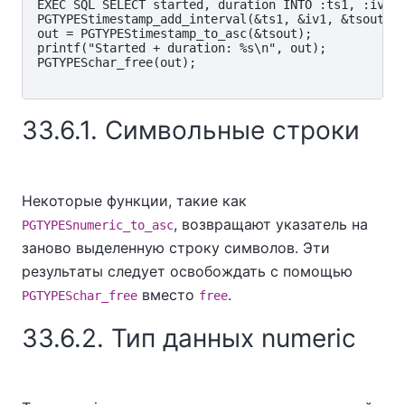
EXEC SQL SELECT started, duration INTO :ts1, :iv1 F
PGTYPEStimestamp_add_interval(&ts1, &iv1, &tsout);

out = PGTYPEStimestamp_to_asc(&tsout);

printf("Started + duration: %s\n", out);

PGTYPESchar_free(out);

33.6.1. Символьные строки
Некоторые функции, такие как
, возвращают указатель на
PGTYPESnumeric_to_asc
заново выделенную строку символов. Эти
результаты следует освобождать с помощью
вместо
.
PGTYPESchar_free
free
33.6.2. Тип данных numeric