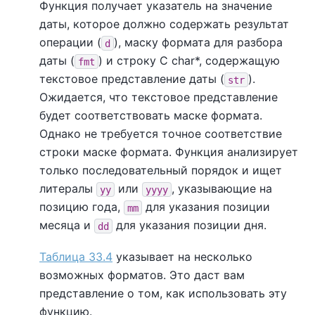
Функция получает указатель на значение
даты, которое должно содержать результат
операции (
), маску формата для разбора
d
даты (
) и строку C char*, содержащую
fmt
текстовое представление даты (
).
str
Ожидается, что текстовое представление
будет соответствовать маске формата.
Однако не требуется точное соответствие
строки маске формата. Функция анализирует
только последовательный порядок и ищет
литералы
или
, указывающие на
yy
yyyy
позицию года,
для указания позиции
mm
месяца и
для указания позиции дня.
dd
Таблица 33.4
указывает на несколько
возможных форматов. Это даст вам
представление о том, как использовать эту
функцию.