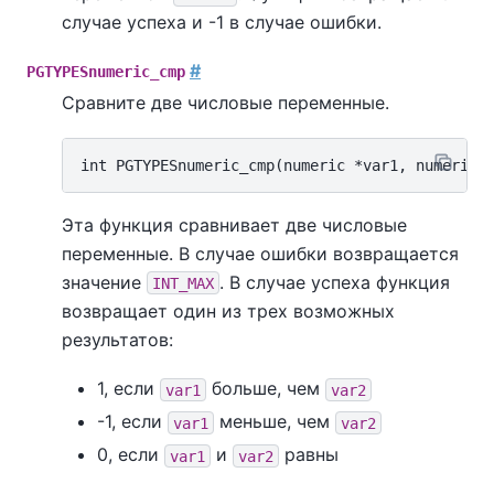
случае успеха и -1 в случае ошибки.
#
PGTYPESnumeric_cmp
Сравните две числовые переменные.
Эта функция сравнивает две числовые
переменные. В случае ошибки возвращается
значение
. В случае успеха функция
INT_MAX
возвращает один из трех возможных
результатов:
1, если
больше, чем
var1
var2
-1, если
меньше, чем
var1
var2
0, если
и
равны
var1
var2