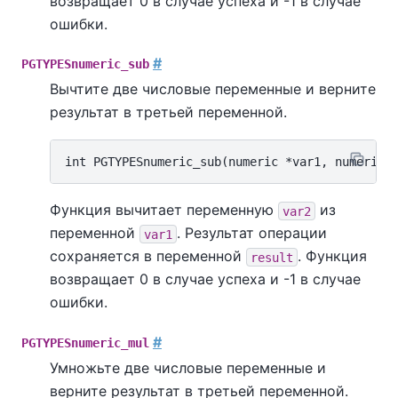
возвращает 0 в случае успеха и -1 в случае
ошибки.
#
PGTYPESnumeric_sub
Вычтите две числовые переменные и верните
результат в третьей переменной.
Функция вычитает переменную
из
var2
переменной
. Результат операции
var1
сохраняется в переменной
. Функция
result
возвращает 0 в случае успеха и -1 в случае
ошибки.
#
PGTYPESnumeric_mul
Умножьте две числовые переменные и
верните результат в третьей переменной.