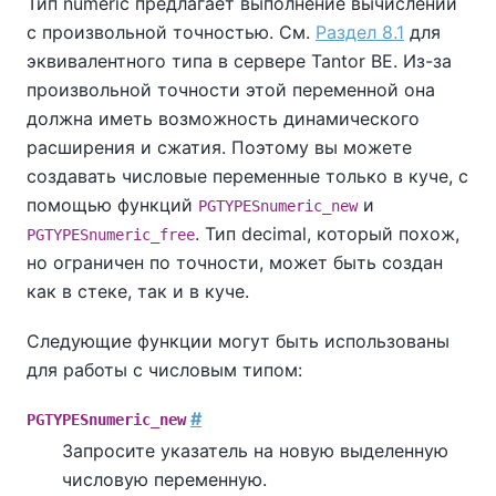
Тип numeric предлагает выполнение вычислений
с произвольной точностью. См.
Раздел 8.1
для
эквивалентного типа в сервере
Tantor BE
. Из-за
произвольной точности этой переменной она
должна иметь возможность динамического
расширения и сжатия. Поэтому вы можете
создавать числовые переменные только в куче, с
помощью функций
и
PGTYPESnumeric_new
. Тип decimal, который похож,
PGTYPESnumeric_free
но ограничен по точности, может быть создан
как в стеке, так и в куче.
Следующие функции могут быть использованы
для работы с числовым типом:
#
PGTYPESnumeric_new
Запросите указатель на новую выделенную
числовую переменную.