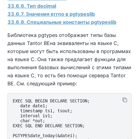
33.6.6. Тип decimal
33.6.7. Значения errno в pgtypeslib
33.6.8. Специальные константы pgtypeslib
Библиотека pgtypes отображает типы базы
данных
Tantor BE
на эквиваленты на языке C,
которые могут быть использованы в программах
на языке C. Она также предлагает функции для
выполнения базовых вычислений с этими типами
на языке C, то есть без помощи сервера
Tantor
BE
. См. следующий пример:
EXEC SQL BEGIN DECLARE SECTION;

   date date1;

   timestamp ts1, tsout;

   interval iv1;

   char *out;

EXEC SQL END DECLARE SECTION;

PGTYPESdate_today(&date1);
