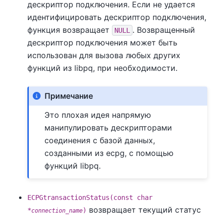
дескриптор подключения. Если не удается
идентифицировать дескриптор подключения,
функция возвращает
. Возвращенный
NULL
дескриптор подключения может быть
использован для вызова любых других
функций из
libpq
, при необходимости.
Примечание
Это плохая идея напрямую
манипулировать дескрипторами
соединения с базой данных,
созданными из
ecpg
, с помощью
функций
libpq
.
ECPGtransactionStatus(const char
возвращает текущий статус
*
)
connection_name