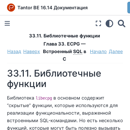
Tantor BE 16.14 Документация
33.11. Библиотечные функции
Глава 33.
ECPG
—
Назад
Наверх
Встроенный
SQL
в
Начало
Далее
C
33.11. Библиотечные
функции
Библиотека
в основном содержит
libecpg
“
скрытые
”
функции, которые используются для
реализации функциональности, выраженной
встроенными SQL-командами. Но есть несколько
функций, которые могут быть полезно вызывать