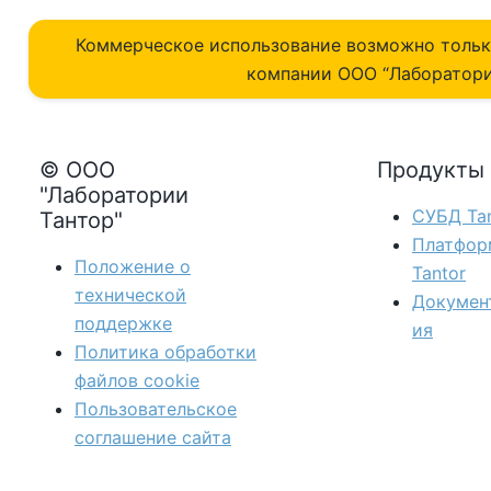
Коммерческое использование возможно толь
компании ОOO “Лаборатори
© ООО
Продукты
"Лаборатории
СУБД Tan
Тантор"
Платфор
Положение о
Tantor
технической
Докумен
поддержке
ия
Политика обработки
файлов сookie
Пользовательское
соглашение сайта