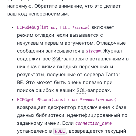
напрямую. Обратите внимание, что это делает
ваш код непереносимым.
включает
ECPGdebug(int
, FILE *
)
on
stream
режим отладки, если вызывается с
ненулевым первым аргументом. Отладочные
сообщения записываются в
. Журнал
stream
содержит все
SQL
-запросы с вставленными в
них значениями входных переменных и
результаты, полученные от сервера
Tantor
BE
. Это может быть очень полезно при
поиске ошибок в ваших
SQL
-запросах.
ECPGget_PGconn(const char *
)
connection_name
возвращает дескриптор подключения к базе
данных библиотеки, идентифицированный по
заданному имени. Если
connection_name
установлено в
, возвращается текущий
NULL