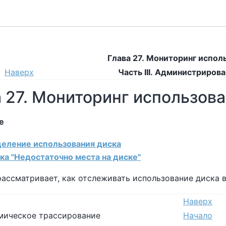
Глава 27. Мониторинг испол
Наверх
Часть III. Администриров
 27. Мониторинг использов
е
еделение использования диска
ка "Недостаточно места на диске"
рассматривает, как отслеживать использование диска 
Наверх
амическое трассирование
Начало