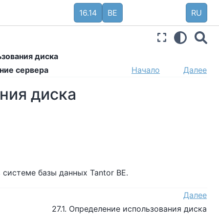
16.14
BE
RU
ьзования диска
ание сервера
Начало
Далее
ания диска
в системе базы данных
Tantor BE
.
Далее
27.1. Определение использования диска