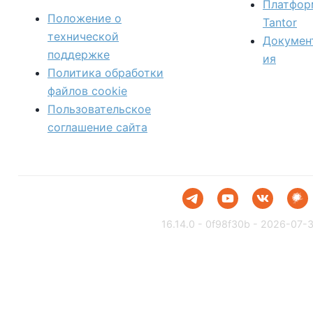
Платфор
Положение о
Tantor
технической
Докумен
поддержке
ия
Политика обработки
файлов сookie
Пользовательское
соглашение сайта
16.14.0 - 0f98f30b - 2026-07-