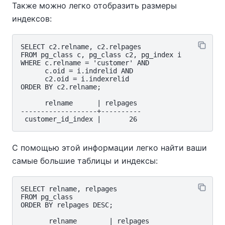
Также можно легко отобразить размеры
индексов:
SELECT c2.relname, c2.relpages

FROM pg_class c, pg_class c2, pg_index i

WHERE c.relname = 'customer' AND

      c.oid = i.indrelid AND

      c2.oid = i.indexrelid

ORDER BY c2.relname;

      relname      | relpages

-------------------+----------

С помощью этой информации легко найти ваши
самые большие таблицы и индексы:
SELECT relname, relpages

FROM pg_class

ORDER BY relpages DESC;

       relname        | relpages
