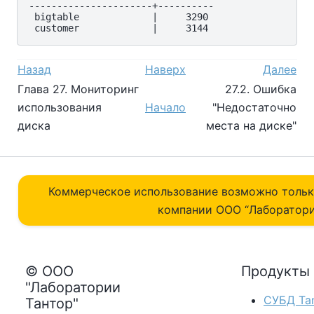
----------------------+----------

 bigtable             |     3290

Назад
Наверх
Далее
Глава 27. Мониторинг
27.2. Ошибка
использования
Начало
"Недостаточно
диска
места на диске"
Коммерческое использование возможно толь
компании ОOO “Лаборатори
© ООО
Продукты
"Лаборатории
СУБД Tan
Тантор"