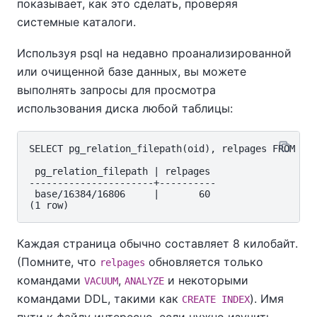
показывает, как это сделать, проверяя
системные каталоги.
Используя
psql
на недавно проанализированной
или очищенной базе данных, вы можете
выполнять запросы для просмотра
использования диска любой таблицы:
SELECT pg_relation_filepath(oid), relpages FROM pg_
 pg_relation_filepath | relpages

----------------------+----------

 base/16384/16806     |       60

Каждая страница обычно составляет 8 килобайт.
(Помните, что
обновляется только
relpages
командами
,
и некоторыми
VACUUM
ANALYZE
командами DDL, такими как
). Имя
CREATE INDEX
пути к файлу интересно, если нужно изучить