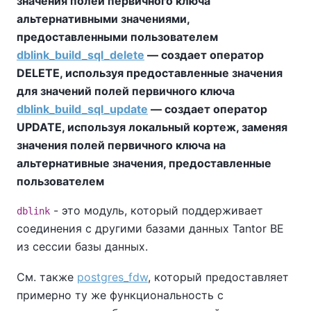
значения полей первичного ключа
альтернативными значениями,
предоставленными пользователем
dblink_build_sql_delete
— создает оператор
DELETE, используя предоставленные значения
для значений полей первичного ключа
dblink_build_sql_update
— создает оператор
UPDATE, используя локальный кортеж, заменяя
значения полей первичного ключа на
альтернативные значения, предоставленные
пользователем
- это модуль, который поддерживает
dblink
соединения с другими базами данных
Tantor BE
из сессии базы данных.
См. также
postgres_fdw
, который предоставляет
примерно ту же функциональность с