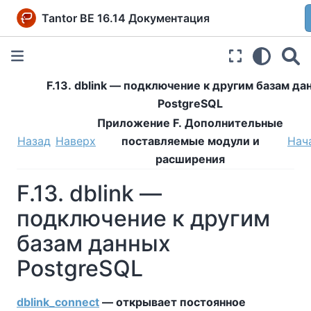
Tantor BE 16.14 Документация
F.13. dblink — подключение к другим базам да
PostgreSQL
Приложение F. Дополнительные
Назад
Наверх
поставляемые модули и
Нач
расширения
F.13. dblink —
подключение к другим
базам данных
PostgreSQL
dblink_connect
— открывает постоянное