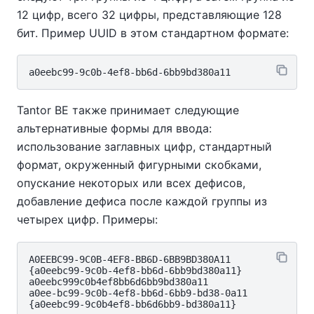
12 цифр, всего 32 цифры, представляющие 128
бит. Пример UUID в этом стандартном формате:
Tantor BE
также принимает следующие
альтернативные формы для ввода:
использование заглавных цифр, стандартный
формат, окруженный фигурными скобками,
опускание некоторых или всех дефисов,
добавление дефиса после каждой группы из
четырех цифр. Примеры:
A0EEBC99-9C0B-4EF8-BB6D-6BB9BD380A11

{a0eebc99-9c0b-4ef8-bb6d-6bb9bd380a11}

a0eebc999c0b4ef8bb6d6bb9bd380a11

a0ee-bc99-9c0b-4ef8-bb6d-6bb9-bd38-0a11
