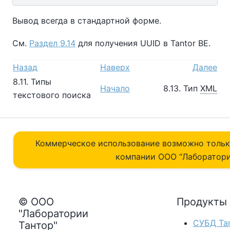
Вывод всегда в стандартной форме.
См.
Раздел 9.14
для получения UUID в
Tantor BE
.
Назад
Наверх
Далее
8.11. Типы
Начало
8.13. Тип
XML
текстового поиска
Коммерческое использование возможно толь
компании ОOO “Лаборатори
© ООО
Продукты
"Лаборатории
СУБД Tan
Тантор"