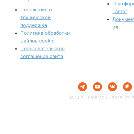
Платфор
Положение о
Tantor
технической
Докумен
поддержке
ия
Политика обработки
файлов сookie
Пользовательское
соглашение сайта
16.14.0 - 0f98f30b - 2026-07-