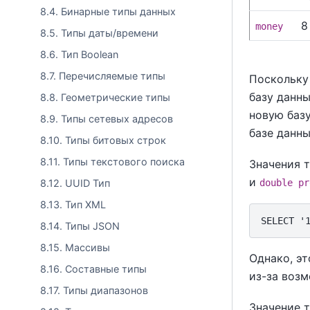
8.4. Бинарные типы данных
8
money
8.5. Типы даты/времени
8.6. Тип Boolean
8.7. Перечисляемые типы
Поскольку 
базу данн
8.8. Геометрические типы
новую баз
8.9. Типы сетевых адресов
базе данны
8.10. Типы битовых строк
8.11. Типы текстового поиска
Значения 
и
double pr
8.12. UUID Тип
8.13. Тип XML
8.14. Типы JSON
8.15. Массивы
Однако, эт
8.16. Составные типы
из-за воз
8.17. Типы диапазонов
Значение 