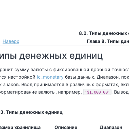
8.2. Типы денежных
Наверх
Глава 8. Типы да
 Типы денежных единиц
ранит сумму валюты с фиксированной дробной точнос
тся настройкой
lc_monetary
базы данных. Диапазон, пок
 знаков. Ввод принимается в различных форматах, вкл
форматирование валюты, например,
. Вывод
'$1,000.00'
.3. Типы денежных единиц
азмер хранилища
Описание
Диапазон