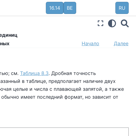
16.14
BE
RU
 единиц
нных
Начало
Далее
тью; см.
Таблица 8.3
. Дробная точность
азанный в таблице, предполагает наличие двух
ючая целые и числа с плавающей запятой, а также
 обычно имеет последний формат, но зависит от