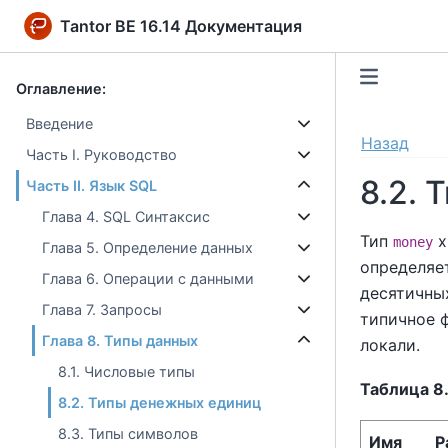
Tantor BE 16.14 Документация
Оглавление:
Введение
Назад
Часть I. Руководство
8.2.
Часть II. Язык SQL
Глава 4. SQL Синтаксис
Тип
х
money
Глава 5. Определение данных
определяе
Глава 6. Операции с данными
десятичных
Глава 7. Запросы
типичное 
Глава 8. Типы данных
локали.
8.1. Числовые типы
Таблица 8
8.2. Типы денежных единиц
8.3. Типы символов
Имя
Р