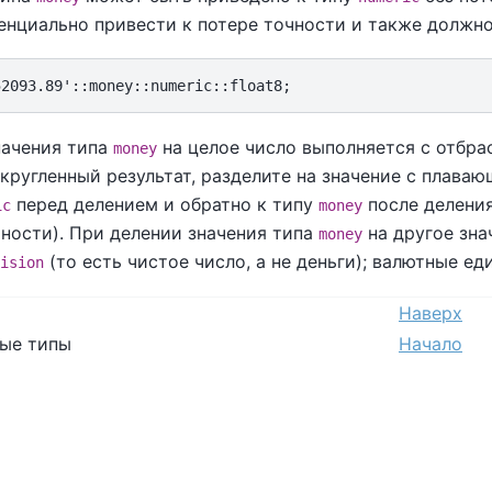
нциально привести к потере точности и также должно 
начения типа
на целое число выполняется с отбра
money
кругленный результат, разделите на значение с плава
перед делением и обратно к типу
после деления
ic
money
ности). При делении значения типа
на другое зна
money
(то есть чистое число, а не деньги); валютные е
ision
Наверх
овые типы
Начало