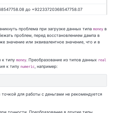
68547758.08 до +92233720368547758.07
зникнуть проблема при загрузке данных типа
в
money
бежать проблем, перед восстановлением дампа в
же значение или эквивалентное значение, что и в
 к типу
. Преобразование из типов данных
money
real
ия к типу
, например:
numeric
й точкой для работы с деньгами не рекомендуется
ери точности. Преобразование в другие типы