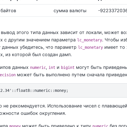
 байтов
сумма валюты
-922337203
вывод этого типа данных зависит от локали, может во
ых с другим значением параметра
. Чтобы из
lc_monetary
у данных убедитесь, что параметр
имеет то 
lc_monetary
х, из которой был создан дамп.
типов данных
,
и
могут быть приведены
numeric
int
bigint
может быть выполнено путем сначала приведен
ecision
о не рекомендуется. Использование чисел с плавающе
можности ошибок округления.
типа
может быть приведено к типу
без пот
money
numeric