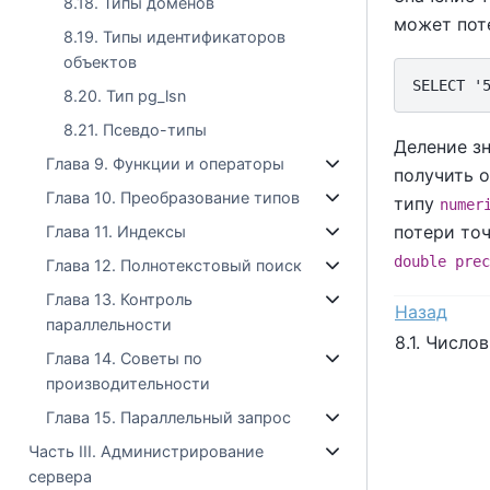
8.18. Типы доменов
может поте
8.19. Типы идентификаторов
объектов
8.20. Тип pg_lsn
8.21. Псевдо-типы
Деление з
Глава 9. Функции и операторы
получить о
Глава 10. Преобразование типов
типу
numer
потери точ
Глава 11. Индексы
double prec
Глава 12. Полнотекстовый поиск
Глава 13. Контроль
Назад
параллельности
8.1. Числ
Глава 14. Советы по
производительности
Глава 15. Параллельный запрос
Часть III. Администрирование
сервера