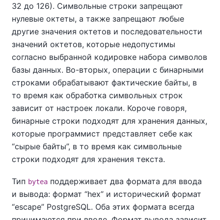
32 до 126). Символьные строки запрещают
нулевые октеты, а также запрещают любые
другие значения октетов и последовательности
значений октетов, которые недопустимы
согласно выбранной кодировке набора символов
базы данных. Во-вторых, операции с бинарными
строками обрабатывают фактические байты, в
то время как обработка символьных строк
зависит от настроек локали. Короче говоря,
бинарные строки подходят для хранения данных,
которые программист представляет себе как
“
сырые байты
”
, в то время как символьные
строки подходят для хранения текста.
Тип
поддерживает два формата для ввода
bytea
и вывода: формат
“
hex
”
и исторический формат
“
escape
”
PostgreSQL. Оба этих формата всегда
принимаются при вводе. Формат вывода зависит