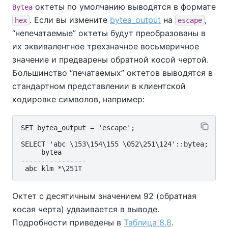
октеты по умолчанию выводятся в формате
Bytea
. Если вы измените
bytea_output
на
,
hex
escape
“
непечатаемые
”
октеты будут преобразованы в
их эквивалентное трехзначное восьмеричное
значение и предварены обратной косой чертой.
Большинство
“
печатаемых
”
октетов выводятся в
стандартном представлении в клиентской
кодировке символов, например:
SET bytea_output = 'escape';

SELECT 'abc \153\154\155 \052\251\124'::bytea;

     bytea

----------------

Октет с десятичным значением 92 (обратная
косая черта) удваивается в выводе.
Подробности приведены в
Таблица 8.8
.