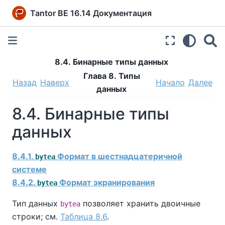
Tantor BE 16.14 Документация
8.4. Бинарные типы данных
Глава 8. Типы
Назад
Наверх
Начало
Далее
данных
8.4. Бинарные типы
данных
8.4.1.
Формат в шестнадцатеричной
bytea
системе
8.4.2.
Формат экранирования
bytea
Тип данных
позволяет хранить двоичные
bytea
строки; см.
Таблица 8.6
.