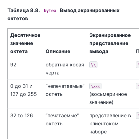
Таблица 8.8.
Вывод экранированных
bytea
октетов
Десятичное
Экранированное
значение
представление
октета
Описание
вывода
92
обратная косая
\\
черта
0 до 31 и
“
непечатаемые
”
\
xxx
127 до 255
октеты
(восьмеричное
значение)
32 to 126
“
печатаемые
”
представление в
октеты
клиентском
наборе