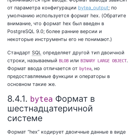
от параметра конфигурации
bytea_output
; по
умолчанию используется формат hex. (Обратите
внимание, что формат hex был введен в
PostgreSQL 9.0; более ранние версии и
некоторые инструменты его не понимают.)
Стандарт
SQL
определяет другой тип двоичной
строки, называемый
или
.
BLOB
BINARY LARGE OBJECT
Формат ввода отличается от
, но
bytea
предоставляемые функции и операторы в
основном такие же.
8.4.1.
Формат в
bytea
шестнадцатеричной
системе
Формат
“
hex
”
кодирует двоичные данные в виде