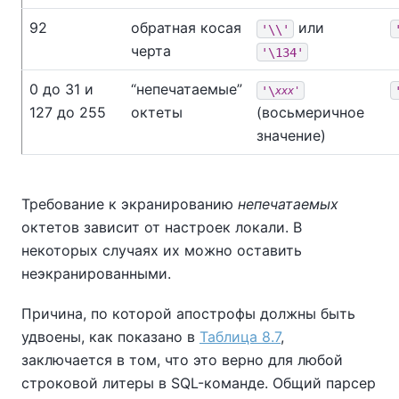
92
обратная косая
или
'\\'
черта
'\134'
0 до 31 и
“
непечатаемые
”
'\
xxx'
127 до 255
октеты
(восьмеричное
значение)
Требование к экранированию
непечатаемых
октетов зависит от настроек локали. В
некоторых случаях их можно оставить
неэкранированными.
Причина, по которой апострофы должны быть
удвоены, как показано в
Таблица 8.7
,
заключается в том, что это верно для любой
строковой литеры в SQL-команде. Общий парсер