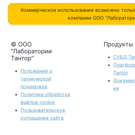
Коммерческое использование возможно толь
компании ОOO “Лаборатори
© ООО
Продукты
"Лаборатории
СУБД Tan
Тантор"
Платфор
Положение о
Tantor
технической
Докумен
поддержке
ия
Политика обработки
файлов сookie
Пользовательское
соглашение сайта