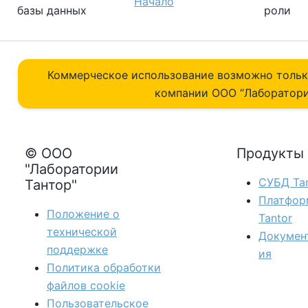
Начало
базы данных
роли
Коммерческое использование возможно толь
компании ОOO “Лаборатори
© ООО
Продукты
"Лаборатории
СУБД Tan
Тантор"
Платфор
Положение о
Tantor
технической
Докумен
поддержке
ия
Политика обработки
файлов сookie
Пользовательское