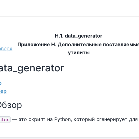
H.1. data_generator
Приложение H. Дополнительные поставляемы
аверх
утилиты
data_generator
р
кер
 Обзор
— это скрипт на Python, который сгенерирует для
ator