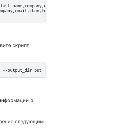
last_name,company,email,iban,lorem_ipsum,postcode}

mpany,email,iban,lorem_ipsum,postcode} ...] [--locales L
вите скрипт
информации о
ирение следующим