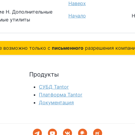
Наверх
е H. Дополнительные
Начало
H
мые утилиты
е возможно только с
письменного
разрешения компани
Продукты
СУБД Tantor
Платформа Tantor
Документация