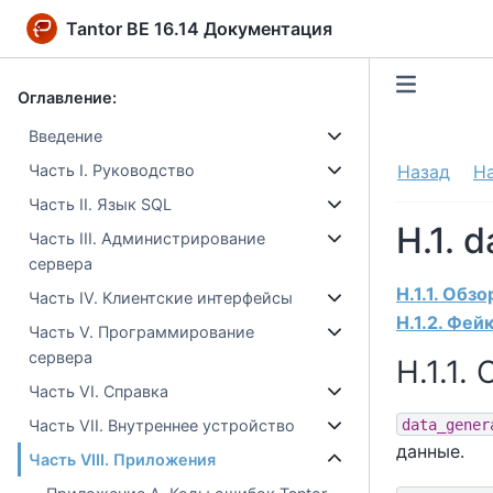
Tantor BE 16.14 Документация
Оглавление:
Введение
Часть I. Руководство
Назад
Н
Часть II. Язык SQL
H.1. 
Часть III. Администрирование
сервера
H.1.1. Обзо
Часть IV. Клиентские интерфейсы
H.1.2. Фей
Часть V. Программирование
сервера
H.1.1.
Часть VI. Справка
data_gener
Часть VII. Внутреннее устройство
данные.
Часть VIII. Приложения