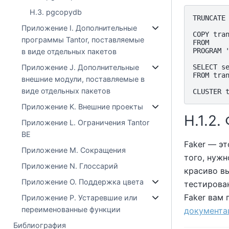
H.3. pgcopydb
TRUNCATE 
Приложение I. Дополнительные
COPY tran
программы Tantor, поставляемые
FROM

PROGRAM 
в виде отдельных пакетов
SELECT se
Приложение J. Дополнительные
FROM tran
внешние модули, поставляемые в
виде отдельных пакетов
Приложение K. Внешние проекты
H.1.2.
Приложение L. Ограничения Tantor
BE
Faker — эт
Приложение M. Сокращения
того, нужн
Приложение N. Глоссарий
красиво в
Приложение O. Поддержка цвета
тестирова
Faker вам
Приложение P. Устаревшие или
переименованные функции
документа
Библиография