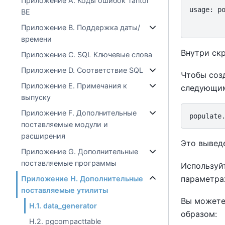
Приложение A. Коды ошибок Tantor
usage: p
BE
        
Приложение B. Поддержка даты/
времени
Внутри ск
Приложение C. SQL Ключевые слова
Приложение D. Соответствие SQL
Чтобы созд
Приложение E. Примечания к
следующим
выпуску
Приложение F. Дополнительные
поставляемые модули и
расширения
Это вывед
Приложение G. Дополнительные
поставляемые программы
Используй
параметра
Приложение H. Дополнительные
поставляемые утилиты
Вы можете
H.1. data_generator
образом:
H.2. pgcompacttable