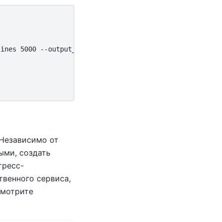
ines 5000 --output_dir out';

 Независимо от
ыми, создать
тресс-
твенного сервиса,
смотрите