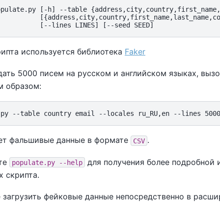
opulate.py [-h] --table {address,city,country,first_name,
           [{address,city,country,first_name,last_name,co
рипта используется библиотека
Faker
ать 5000 писем на русском и английском языках, вызо
 образом:
ет фальшивые данные в формате
.
CSV
те
для получения более подробной 
populate.py --help
х скрипта.
 загрузить фейковые данные непосредственно в расш