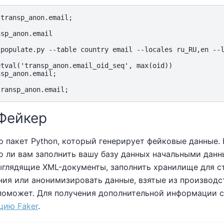
transp_anon.email;

sp_anon.email

'populate.py --table country email --locales ru_RU,en --l
tval('transp_anon.email_oid_seq', max(oid))

sp_anon.email;

 Фейкер
о пакет Python, который генерирует фейковые данные.
о ли вам заполнить вашу базу данных начальными данн
ыглядящие XML-документы, заполнить хранилище для с
ния или анонимизировать данные, взятые из производс
 поможет. Для получения дополнительной информации 
цию Faker
.