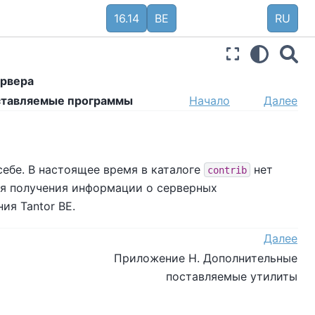
16.14
BE
RU
ервера
ставляемые программы
Начало
Далее
ебе. В настоящее время в каталоге
нет
contrib
я получения информации о серверных
ения
Tantor BE
.
Далее
Приложение H. Дополнительные
поставляемые утилиты