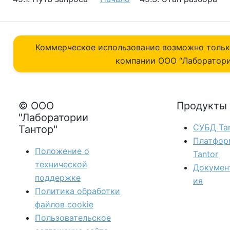
Коммерческое использование возможно толь
компании ОOO “Лаборатори
© ООО
Продукты
"Лаборатории
СУБД Tan
Тантор"
Платфор
Положение о
Tantor
технической
Докумен
поддержке
ия
Политика обработки
файлов сookie
Пользовательское