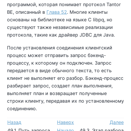
программой, которая понимает протокол
Tantor
BE
, описанный в
Глава 52
. Многие клиенты
основаны на библиотеке на языке C
libpq
, но
существуют также независимые реализации
протокола, такие как драйвер
JDBC
для Java.
После установления соединения клиентский
процесс может отправить запрос бэкенд-
процессу, к которому он подключен. Запрос
передается в виде обычного текста, то есть
клиент не выполняет его разбор. Бэкенд-процесс
разбирает запрос, создает
план выполнения
,
выполняет план и возвращает полученные
строки клиенту, передавая их по установленному
соединению.
Назад
Наверх
Далее
49.1. Путь запроса
Начало
49.3. Этап разбора