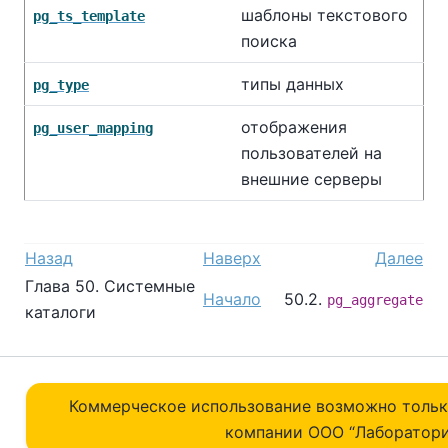
шаблоны текстового
pg_ts_template
поиска
типы данных
pg_type
отображения
pg_user_mapping
пользователей на
внешние серверы
Назад
Наверх
Далее
Глава 50. Системные
Начало
50.2.
pg_aggregate
каталоги
Коммерческое использование возможно толь
компании ОOO “Лаборатори