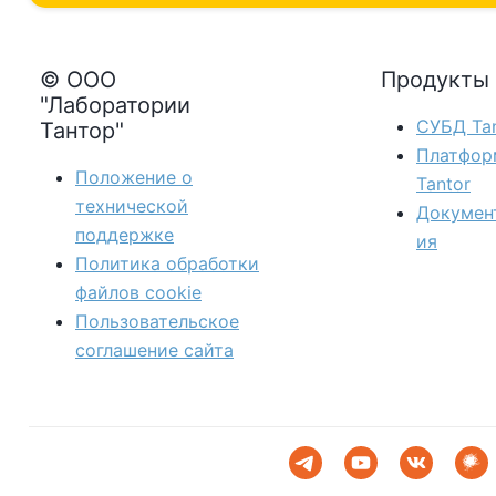
© ООО
Продукты
"Лаборатории
СУБД Tan
Тантор"
Платфор
Положение о
Tantor
технической
Докумен
поддержке
ия
Политика обработки
файлов сookie
Пользовательское
соглашение сайта