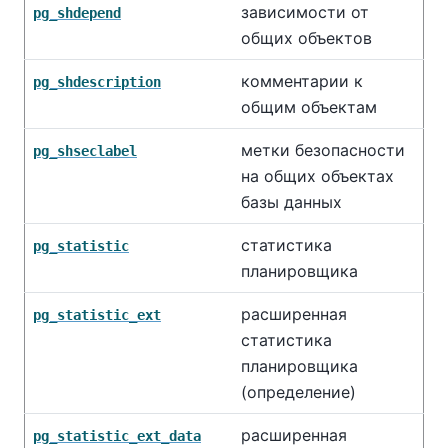
зависимости от
pg_shdepend
общих объектов
комментарии к
pg_shdescription
общим объектам
метки безопасности
pg_shseclabel
на общих объектах
базы данных
статистика
pg_statistic
планировщика
расширенная
pg_statistic_ext
статистика
планировщика
(определение)
расширенная
pg_statistic_ext_data