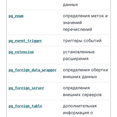
данных
определения меток и
pg_enum
значений
перечислений
триггеры событий
pg_event_trigger
установленные
pg_extension
расширения
определения обертки
pg_foreign_data_wrapper
внешних данных
определения
pg_foreign_server
внешних серверов
дополнительная
pg_foreign_table
информация о