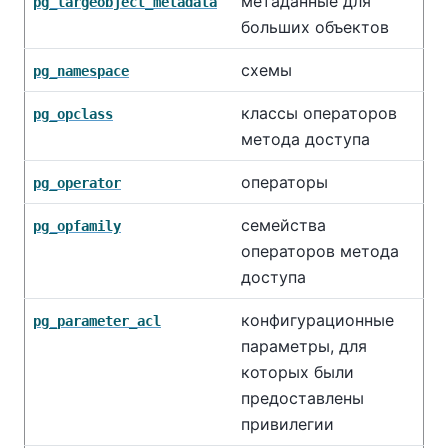
метаданные для
pg_largeobject_metadata
больших объектов
схемы
pg_namespace
классы операторов
pg_opclass
метода доступа
операторы
pg_operator
семейства
pg_opfamily
операторов метода
доступа
конфигурационные
pg_parameter_acl
параметры, для
которых были
предоставлены
привилегии