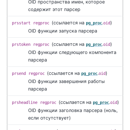
OID пространства имен, которое
содержит этот парсер
(ссылается на
.
)
prsstart
regproc
pg_proc
oid
OID функции запуска парсера
(ссылается на
.
)
prstoken
regproc
pg_proc
oid
OID функции следующего компонента
парсера
(ссылается на
.
)
prsend
regproc
pg_proc
oid
OID функции завершения работы
парсера
(ссылается на
.
)
prsheadline
regproc
pg_proc
oid
OID функции заголовка парсера (ноль,
если отсутствует)