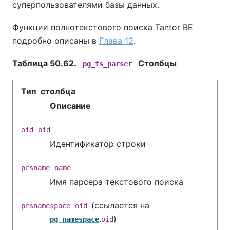
суперпользователями базы данных.
Функции полнотекстового поиска
Tantor BE
подробно описаны в
Глава 12
.
Таблица 50.62.
Столбцы
pg_ts_parser
Тип столбца
Описание
oid
oid
Идентификатор строки
prsname
name
Имя парсера текстового поиска
(ссылается на
prsnamespace
oid
.
)
pg_namespace
oid