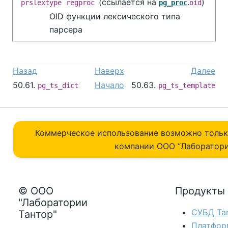
(ссылается на
.
)
prslextype
regproc
pg_proc
oid
OID функции лексического типа
парсера
Назад
Наверх
Далее
50.61.
Начало
50.63.
pg_ts_dict
pg_ts_template
Коммерческое использование возможно толь
компании ОOO “Лаборатори
© ООО
Продукты
"Лаборатории
СУБД Tan
Тантор"
Платфор