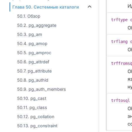
И
Глава 50. Системные каталоги
50.1. Обзор
trftype
50.2. pg_aggregate
O
50.3. pg_am
trflang
50.4. pg_amop
O
50.5. pg_amproc
50.6. pg_attrdef
trffroms
O
50.7. pg_attribute
я
50.8. pg_authid
н
50.9. pg_auth_members
50.10. pg_cast
trftosql
50.11. pg_class
O
з
50.12. pg_collation
с
50.13. pg_constraint