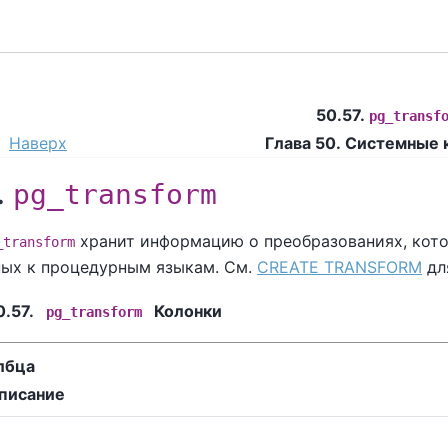
50.57.
pg_transf
Наверх
Глава 50. Системные 
.
pg_transform
хранит информацию о преобразованиях, кот
_transform
ных к процедурным языкам. См.
CREATE TRANSFORM
дл
0.57.
Колонки
pg_transform
лбца
писание