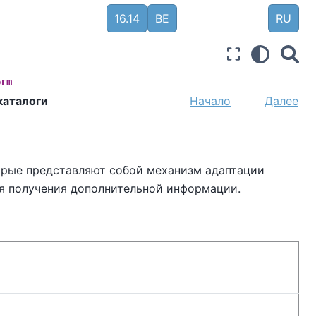
16.14
BE
RU
orm
каталоги
Начало
Далее
орые представляют собой механизм адаптации
я получения дополнительной информации.