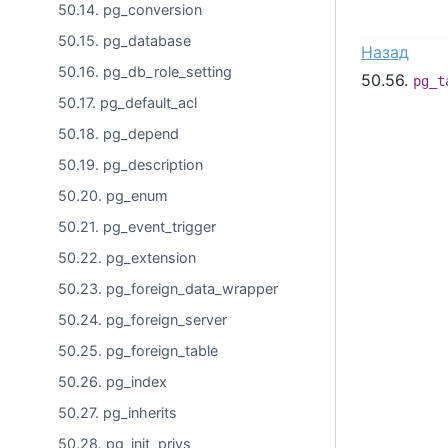
50.14. pg_conversion
50.15. pg_database
Назад
50.16. pg_db_role_setting
50.56.
pg_t
50.17. pg_default_acl
50.18. pg_depend
50.19. pg_description
50.20. pg_enum
50.21. pg_event_trigger
50.22. pg_extension
50.23. pg_foreign_data_wrapper
50.24. pg_foreign_server
50.25. pg_foreign_table
50.26. pg_index
50.27. pg_inherits
50.28. pg_init_privs