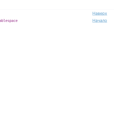
Наверх
Начало
ablespace