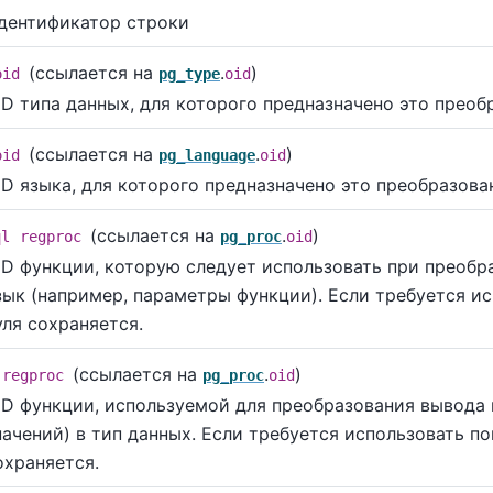
дентификатор строки
(ссылается на
.
)
oid
pg_type
oid
ID типа данных, для которого предназначено это преоб
(ссылается на
.
)
oid
pg_language
oid
ID языка, для которого предназначено это преобразова
(ссылается на
.
)
ql
regproc
pg_proc
oid
ID функции, которую следует использовать при преобр
зык (например, параметры функции). Если требуется и
уля сохраняется.
(ссылается на
.
)
regproc
pg_proc
oid
ID функции, используемой для преобразования вывода
начений) в тип данных. Если требуется использовать п
охраняется.