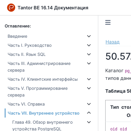
Tantor BE 16.14 Документация
Оглавление:
Введение
Назад
Часть I. Руководство
50.57
Часть II. Язык SQL
Часть III. Администрирование
Каталог
сервера
pg
типов дан
Часть IV. Клиентские интерфейсы
Часть V. Программирование
Таблица 5
сервера
Часть VI. Справка
Тип сто
Часть VII. Внутреннее устройство
О
Глава 49. Обзор внутреннего
устройства PostgreSQL
oid
oid