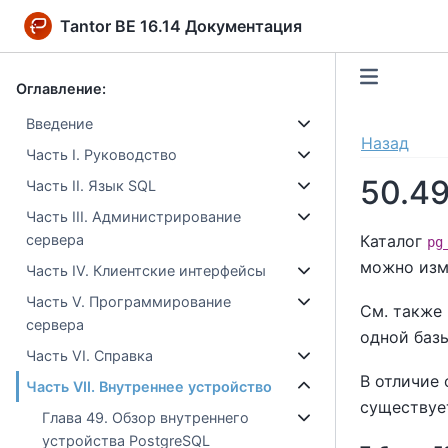
Tantor BE 16.14 Документация
Оглавление:
Введение
Назад
Часть I. Руководство
50.4
Часть II. Язык SQL
Часть III. Администрирование
Каталог
сервера
pg
можно изм
Часть IV. Клиентские интерфейсы
Часть V. Программирование
См. также
сервера
одной баз
Часть VI. Справка
В отличие
Часть VII. Внутреннее устройство
существуе
Глава 49. Обзор внутреннего
устройства PostgreSQL