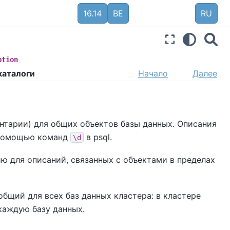
16.14
BE
RU
ption
каталоги
Начало
Далее
нтарии) для общих объектов базы данных. Описания
 помощью команд
в
psql
.
\d
ю для описаний, связанных с объектами в пределах
бщий для всех баз данных кластера: в кластере
 каждую базу данных.