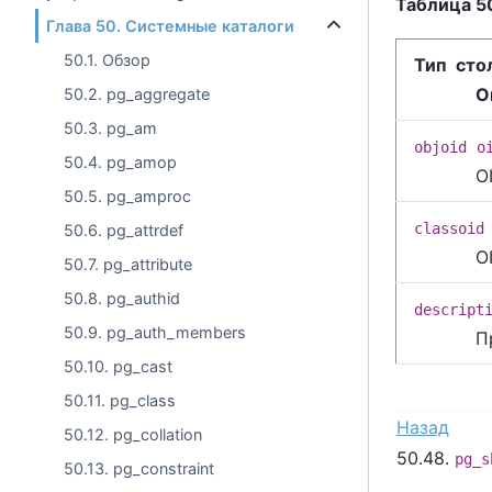
Таблица 5
Глава 50. Системные каталоги
50.1. Обзор
Тип сто
О
50.2. pg_aggregate
50.3. pg_am
objoid
o
50.4. pg_amop
O
50.5. pg_amproc
classoid
50.6. pg_attrdef
O
50.7. pg_attribute
50.8. pg_authid
descript
50.9. pg_auth_members
П
50.10. pg_cast
50.11. pg_class
Назад
50.12. pg_collation
50.48.
pg_s
50.13. pg_constraint