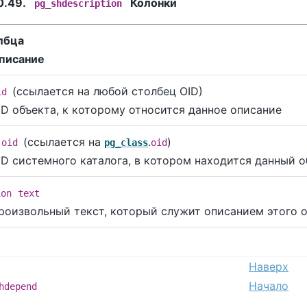
0.49.
Колонки
pg_shdescription
лбца
писание
(ссылается на любой столбец OID)
id
ID объекта, к которому относится данное описание
(ссылается на
.
)
oid
pg_class
oid
ID системного каталога, в котором находится данный о
ion
text
роизвольный текст, который служит описанием этого 
Наверх
Начало
hdepend