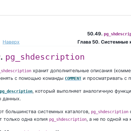
50.49.
pg_shdescri
Наверх
Глава 50. Системные 
9.
pg_shdescription
хранит дополнительные описания (комме
_shdescription
енять с помощью команды
и просматривать с
COMMENT
, который выполняет аналогичную функци
pg_description
ы данных.
 от большинства системных каталогов,
о
pg_shdescription
т только одна копия
, а не по одной на
pg_shdescription