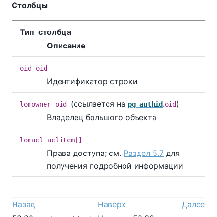
Столбцы
Тип столбца
Описание
oid
oid
Идентификатор строки
(ссылается на
.
)
lomowner
oid
pg_authid
oid
Владелец большого объекта
lomacl
aclitem[]
Права доступа; см.
Раздел 5.7
для
получения подробной информации
Назад
Наверх
Далее