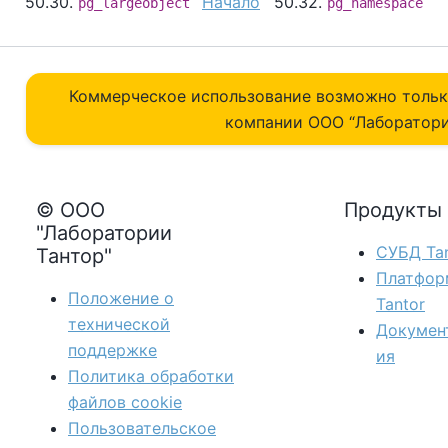
50.30.
Начало
50.32.
pg_largeobject
pg_namespace
Коммерческое использование возможно толь
компании ОOO “Лаборатори
© ООО
Продукты
"Лаборатории
СУБД Tan
Тантор"
Платфор
Положение о
Tantor
технической
Докумен
поддержке
ия
Политика обработки
файлов сookie
Пользовательское