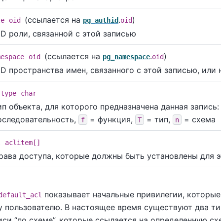
(ссылается на
.
)
le
oid
pg_authid
oid
ID роли, связанной с этой записью
(ссылается на
.
)
mespace
oid
pg_namespace
oid
ID пространства имен, связанного с этой записью, или н
jtype
char
ип объекта, для которого предназначена данная запись
оследовательность,
= функция,
= тип,
= схема
f
T
n
l
aclitem[]
рава доступа, которые должны быть установлены для э
показывает начальные привилегии, которые
default_acl
у пользователю. В настоящее время существуют два ти
писи
“
по схеме
”
, которые ссылается на определенную схе