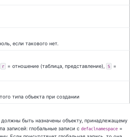
оль, если такового нет.
:
= отношение (таблица, представление),
=
r
S
того типа объекта при создании
 должны быть назначены объекту, принадлежащему
па записей: глобальные записи с
=
defaclnamespace
му. Если присутствует глобальная запись, то она