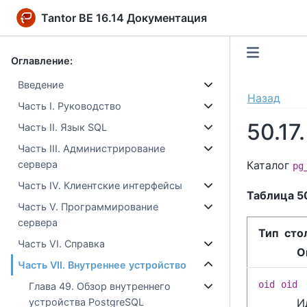
Tantor BE 16.14 Документация
Оглавление:
Введение
Назад
Часть I. Руководство
50.17
Часть II. Язык SQL
Часть III. Администрирование
Каталог
сервера
pg
Часть IV. Клиентские интерфейсы
Таблица 50
Часть V. Программирование
сервера
Тип сто
Часть VI. Справка
О
Часть VII. Внутреннее устройство
oid
oid
Глава 49. Обзор внутреннего
И
устройства PostgreSQL