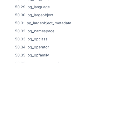
50.29. pg_language
50.30. pg_largeobject
50.31. pg_largeobject_metadata
50.32. pg_namespace
50.33. pg_opclass
50.34. pg_operator
50.35. pg_opfamily
50.36. pg_parameter_acl
50.37. pg_partitioned_table
50.38. pg_policy
50.39. pg_proc
Коммерческое использовани
50.40. pg_publication
50.41. pg_publication_namespace
© ООО "Лаборатории Тантор"
50.42. pg_publication_rel