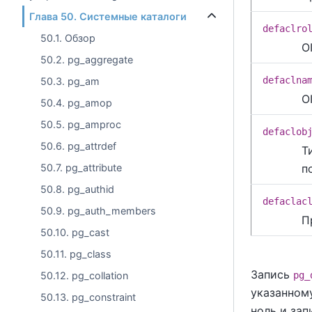
Глава 50. Системные каталоги
defaclro
50.1. Обзор
O
50.2. pg_aggregate
defaclna
50.3. pg_am
O
50.4. pg_amop
50.5. pg_amproc
defaclob
50.6. pg_attrdef
Т
п
50.7. pg_attribute
50.8. pg_authid
defaclac
50.9. pg_auth_members
П
50.10. pg_cast
50.11. pg_class
Запись
50.12. pg_collation
pg_
указанном
50.13. pg_constraint
ноль и за