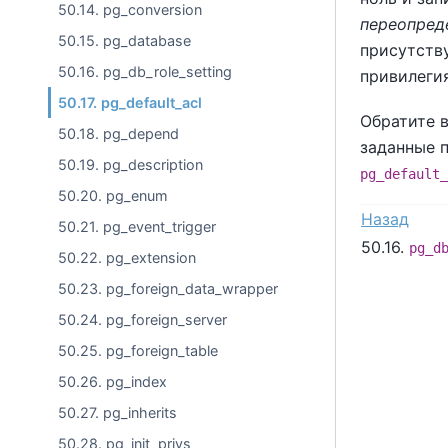
50.14. pg_conversion
переопред
50.15. pg_database
присутств
50.16. pg_db_role_setting
привилеги
50.17. pg_default_acl
Обратите в
50.18. pg_depend
заданные п
50.19. pg_description
pg_default_
50.20. pg_enum
Назад
50.21. pg_event_trigger
50.16.
pg_d
50.22. pg_extension
50.23. pg_foreign_data_wrapper
50.24. pg_foreign_server
50.25. pg_foreign_table
50.26. pg_index
50.27. pg_inherits
50.28. pg_init_privs