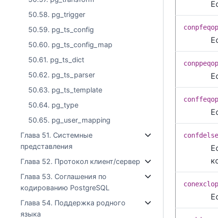
Е
50.58. pg_trigger
conpfeqo
50.59. pg_ts_config
Е
50.60. pg_ts_config_map
50.61. pg_ts_dict
conppeqo
50.62. pg_ts_parser
Е
50.63. pg_ts_template
conffeqo
50.64. pg_type
Е
50.65. pg_user_mapping
Глава 51. Системные
confdels
представления
Е
к
Глава 52. Протокол клиент/сервер
Глава 53. Соглашения по
conexclo
кодированию PostgreSQL
Е
Глава 54. Поддержка родного
языка