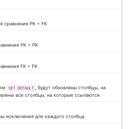
я сравнения PK = FK
равнения PK = PK
авнения FK = FK
ли
, будут обновлены столбцы, на
SET DEFAULT
овлены все столбцы, на которые ссылаются.
ры исключения для каждого столбца