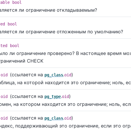
rable
bool
вляется ли ограничение откладываемым?
red
bool
вляется ли ограничение отложенным по умолчанию?
ated
bool
ыло ли ограничение проверено? В настоящее время мо
граничений CHECK
(ссылается на
.
)
oid
pg_class
oid
аблица, на которой находится это ограничение; ноль, е
(ссылается на
.
)
oid
pg_type
oid
омен, на котором находится это ограничение; ноль, ес
(ссылается на
.
)
oid
pg_class
oid
ндекс, поддерживающий это ограничение, если это огр