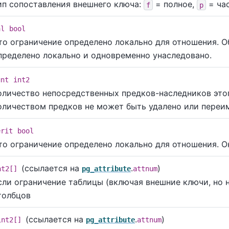
ип сопоставления внешнего ключа:
= полное,
= ча
f
p
al
bool
то ограничение определено локально для отношения. О
пределено локально и одновременно унаследовано.
unt
int2
оличество непосредственных предков-наследников этог
оличеством предков не может быть удалено или переи
erit
bool
то ограничение определено локально для отношения. О
(ссылается на
.
)
nt2[]
pg_attribute
attnum
сли ограничение таблицы (включая внешние ключи, но 
толбцов
(ссылается на
.
)
int2[]
pg_attribute
attnum