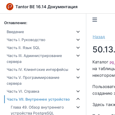
Tantor BE 16.14 Документация
Оглавление:
Введение
Назад
Часть I. Руководство
50.13
Часть II. Язык SQL
Часть III. Администрирование
Каталог
сервера
pg
на таблиц
Часть IV. Клиентские интерфейсы
некоторому
Часть V. Программирование
сервера
Пользоват
Часть VI. Справка
созданию з
Часть VII. Внутреннее устройство
Здесь так
Глава 49. Обзор внутреннего
устройства PostgreSQL