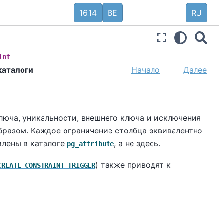
16.14
BE
RU
int
каталоги
Начало
Далее
люча, уникальности, внешнего ключа и исключения
бразом. Каждое ограничение столбца эквивалентно
влены в каталоге
, а не здесь.
pg_attribute
) также приводят к
CREATE CONSTRAINT TRIGGER