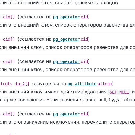
сли это внешний ключ, список целевых столбцов
(ссылается на
.
)
p
oid[]
pg_operator
oid
сли это внешний ключ, список операторов равенства дл
(ссылается на
.
)
p
oid[]
pg_operator
oid
сли внешний ключ, список операторов равенства для с
(ссылается на
.
)
p
oid[]
pg_operator
oid
сли внешний ключ, список операторов равенства для ср
(ссылается на
.
)
etcols
int2[]
pg_attribute
attnum
сли внешний ключ имеет действие удаления
и
SET NULL
оторые ссылаются. Если значение равно null, будут обн
(ссылается на
.
)
p
oid[]
pg_operator
oid
сли это ограничение исключения, перечислите операто