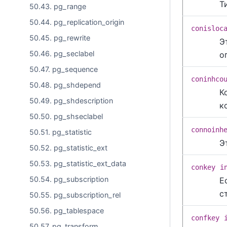
Т
50.43. pg_range
50.44. pg_replication_origin
conisloc
50.45. pg_rewrite
Э
50.46. pg_seclabel
о
50.47. pg_sequence
coninhco
50.48. pg_shdepend
К
50.49. pg_shdescription
к
50.50. pg_shseclabel
connoinh
50.51. pg_statistic
Э
50.52. pg_statistic_ext
50.53. pg_statistic_ext_data
conkey
i
50.54. pg_subscription
Е
с
50.55. pg_subscription_rel
50.56. pg_tablespace
confkey
50.57. pg_transform