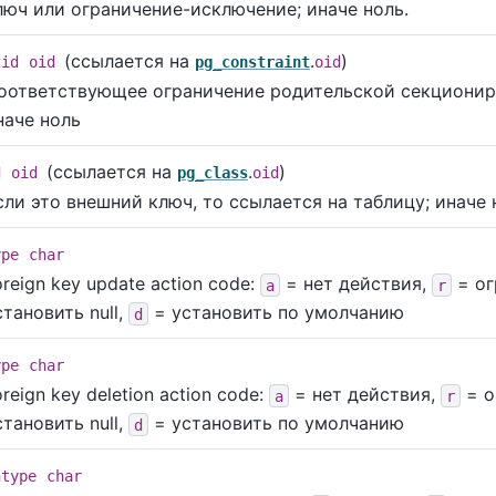
люч или ограничение-исключение; иначе ноль.
(ссылается на
.
)
tid
oid
pg_constraint
oid
оответствующее ограничение родительской секциониро
наче ноль
(ссылается на
.
)
d
oid
pg_class
oid
сли это внешний ключ, то ссылается на таблицу; иначе 
ype
char
oreign key update action code:
= нет действия,
= ог
a
r
становить null,
= установить по умолчанию
d
ype
char
oreign key deletion action code:
= нет действия,
= о
a
r
становить null,
= установить по умолчанию
d
htype
char