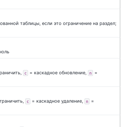
ванной таблицы, если это ограничение на раздел;
ноль
раничить,
= каскадное обновление,
=
c
n
граничить,
= каскадное удаление,
=
c
n