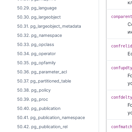
к
50.29. pg_language
conparen
50.30. pg_largeobject
С
50.31. pg_largeobject_metadata
и
50.32. pg_namespace
50.33. pg_opclass
confreli
Е
50.34. pg_operator
50.35. pg_opfamily
confupdt
50.36. pg_parameter_acl
F
50.37. pg_partitioned_table
у
50.38. pg_policy
confdelt
50.39. pg_proc
F
50.40. pg_publication
у
50.41. pg_publication_namespace
50.42. pg_publication_rel
confmatc