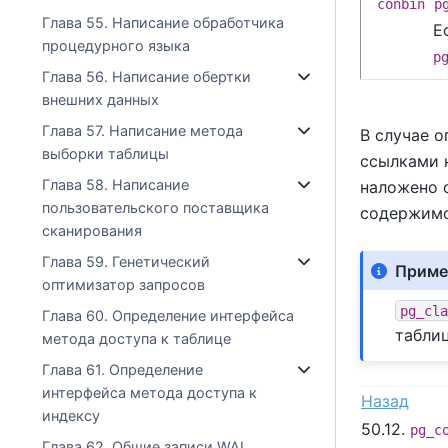
conbin
p
Глава 55. Написание обработчика
Е
процедурного языка
p
Глава 56. Написание обертки
внешних данных
Глава 57. Написание метода
В случае 
выборки таблицы
ссылками н
Глава 58. Написание
наложено 
пользовательского поставщика
содержимо
сканирования
Глава 59. Генетический
Приме
оптимизатор запросов
pg_cl
Глава 60. Определение интерфейса
табли
метода доступа к таблице
Глава 61. Определение
интерфейса метода доступа к
Назад
индексу
50.12.
pg_c
Глава 62. Общие записи WAL