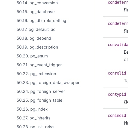
condefer
50.14. pg_conversion
Я
50.15. pg_database
50.16. pg_db_role_setting
condefer
50.17. pg_default_acl
Я
50.18. pg_depend
convalid
50.19. pg_description
Б
50.20. pg_enum
о
50.21. pg_event_trigger
conrelid
50.22. pg_extension
Т
50.23. pg_foreign_data_wrapper
50.24. pg_foreign_server
contypid
50.25. pg_foreign_table
Д
50.26. pg_index
conindid
50.27. pg_inherits
И
50.28. pg_init_privs