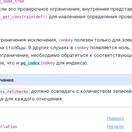
g_node_tree
сли это проверочное ограничение, внутреннее предста
для извлечения определения прове
g_get_constraintdef()
ограничения-исключения,
полезен только для эле
conkey
а столбцы. В других случаях в
появляется ноль,
conkey
ограничение, необходимо обратиться к соответствующе
е, что и
.
для индекса).
pg_index
indkey
чание
должно совпадать с количеством записей 
ass.relchecks
це для каждого отношения.
Наверх
Начало
ollation