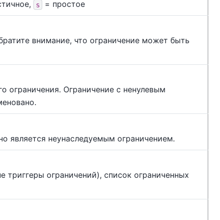
стичное,
= простое
s
братите внимание, что ограничение может быть
о ограничения. Ограничение с ненулевым
меновано.
но является неунаследуемым ограничением.
не триггеры ограничений), список ограниченных