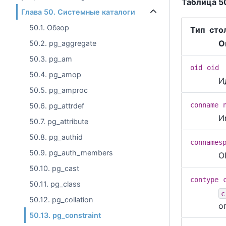
Таблица 5
Глава 50. Системные каталоги
50.1. Обзор
Тип сто
О
50.2. pg_aggregate
50.3. pg_am
oid
oid
50.4. pg_amop
И
50.5. pg_amproc
conname
50.6. pg_attrdef
И
50.7. pg_attribute
50.8. pg_authid
connames
50.9. pg_auth_members
O
50.10. pg_cast
contype
50.11. pg_class
c
50.12. pg_collation
о
50.13. pg_constraint