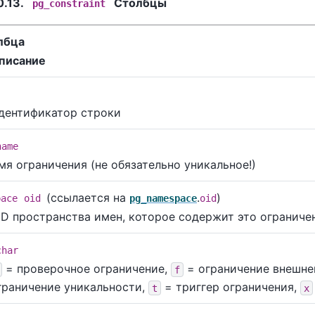
0.13.
Столбцы
pg_constraint
лбца
писание
дентификатор строки
name
мя ограничения (не обязательно уникальное!)
(ссылается на
.
)
pace
oid
pg_namespace
oid
ID пространства имен, которое содержит это ограниче
char
= проверочное ограничение,
= ограничение внешне
f
граничение уникальности,
= триггер ограничения,
t
x