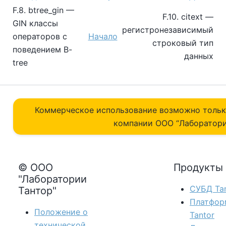
F.8. btree_gin —
F.10. citext —
GIN классы
регистронезависимый
операторов с
Начало
строковый тип
поведением B-
данных
tree
Коммерческое использование возможно толь
компании ОOO “Лаборатори
© ООО
Продукты
"Лаборатории
СУБД Tan
Тантор"
Платфор
Положение о
Tantor
технической