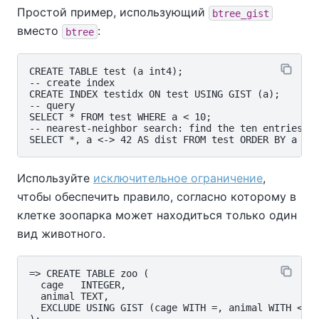
Простой пример, использующий
btree_gist
вместо
:
btree
CREATE TABLE test (a int4);

-- create index

CREATE INDEX testidx ON test USING GIST (a);

-- query

SELECT * FROM test WHERE a < 10;

-- nearest-neighbor search: find the ten entries cl
Используйте
исключительное ограничение
,
чтобы обеспечить правило, согласно которому в
клетке зоопарка может находиться только один
вид животного.
=> CREATE TABLE zoo (

  cage   INTEGER,

  animal TEXT,

  EXCLUDE USING GIST (cage WITH =, animal WITH <>)
