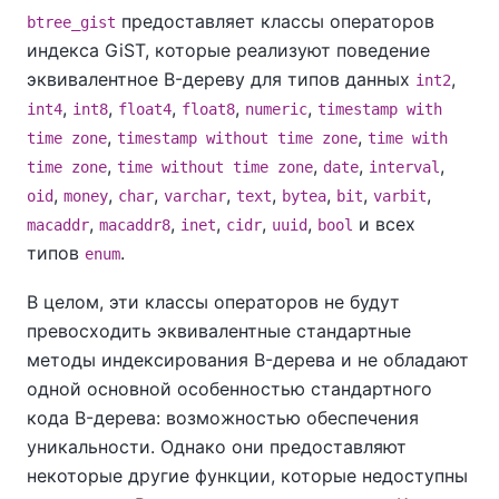
предоставляет классы операторов
btree_gist
индекса GiST, которые реализуют поведение
эквивалентное B-дереву для типов данных
,
int2
,
,
,
,
,
int4
int8
float4
float8
numeric
timestamp with
,
,
time zone
timestamp without time zone
time with
,
,
,
,
time zone
time without time zone
date
interval
,
,
,
,
,
,
,
,
oid
money
char
varchar
text
bytea
bit
varbit
,
,
,
,
,
и всех
macaddr
macaddr8
inet
cidr
uuid
bool
типов
.
enum
В целом, эти классы операторов не будут
превосходить эквивалентные стандартные
методы индексирования B-дерева и не обладают
одной основной особенностью стандартного
кода B-дерева: возможностью обеспечения
уникальности. Однако они предоставляют
некоторые другие функции, которые недоступны