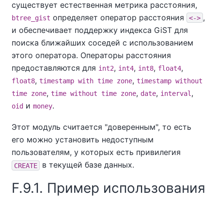
существует естественная метрика расстояния,
определяет оператор расстояния
,
btree_gist
<->
и обеспечивает поддержку индекса GiST для
поиска ближайших соседей с использованием
этого оператора. Операторы расстояния
предоставляются для
,
,
,
,
int2
int4
int8
float4
,
,
float8
timestamp with time zone
timestamp without
,
,
,
,
time zone
time without time zone
date
interval
и
.
oid
money
Этот модуль считается "доверенным", то есть
его можно установить недоступным
пользователям, у которых есть привилегия
в текущей базе данных.
CREATE
F.9.1. Пример использования