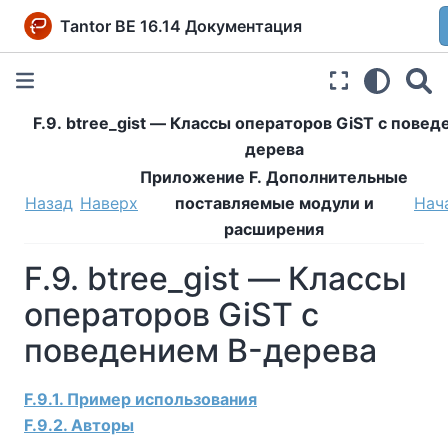
Tantor BE 16.14 Документация
F.9. btree_gist — Классы операторов GiST с повед
дерева
Приложение F. Дополнительные
Назад
Наверх
поставляемые модули и
Нач
расширения
F.9. btree_gist — Классы
операторов GiST с
поведением B-дерева
F.9.1. Пример использования
F.9.2. Авторы