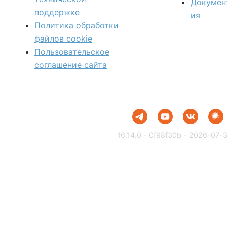
Докумен
поддержке
ия
Политика обработки
файлов сookie
Пользовательское
соглашение сайта
16.14.0 - 0f98f30b - 2026-07-