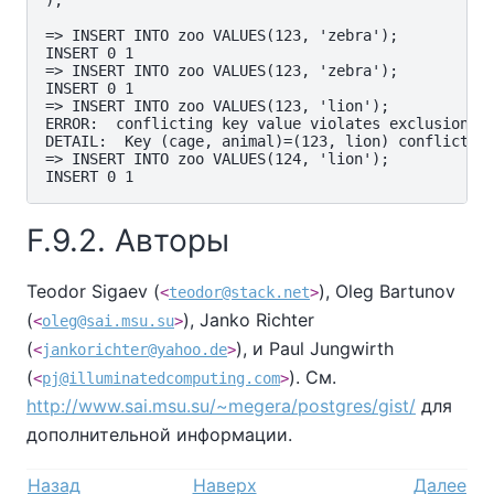
);

=> INSERT INTO zoo VALUES(123, 'zebra');

INSERT 0 1

=> INSERT INTO zoo VALUES(123, 'zebra');

INSERT 0 1

=> INSERT INTO zoo VALUES(123, 'lion');

ERROR:  conflicting key value violates exclusion co
DETAIL:  Key (cage, animal)=(123, lion) conflicts w
=> INSERT INTO zoo VALUES(124, 'lion');

F.9.2. Авторы
Teodor Sigaev (
), Oleg Bartunov
<
teodor@stack.net
>
(
), Janko Richter
<
oleg@sai.msu.su
>
(
), и Paul Jungwirth
<
jankorichter@yahoo.de
>
(
). См.
<
pj@illuminatedcomputing.com
>
http://www.sai.msu.su/~megera/postgres/gist/
для
дополнительной информации.
Назад
Наверх
Далее