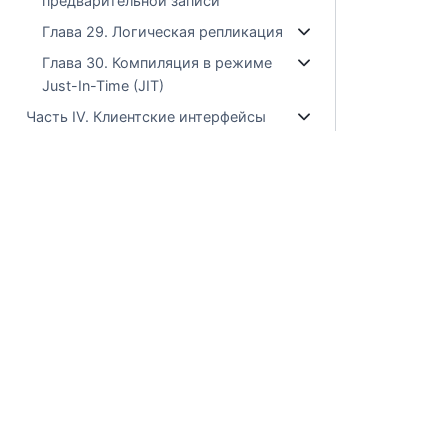
предварительной записи
Глава 29. Логическая репликация
Глава 30. Компиляция в режиме
Just-In-Time (JIT)
Часть IV. Клиентские интерфейсы
Часть V. Программирование
сервера
Часть VI. Справка
Часть VII. Внутреннее устройство
Коммерческое использовани
Часть VIII. Приложения
Библиография
© ООО "Лаборатории Тантор"
Предметный указатель
Положение о технической поддержке
Политика обработки файлов сookie
Пользовательское соглашение сайта