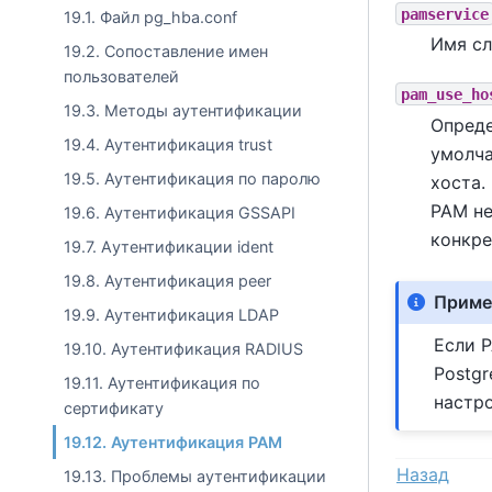
pamservice
19.1. Файл pg_hba.conf
Имя с
19.2. Сопоставление имен
пользователей
pam_use_ho
19.3. Методы аутентификации
Опреде
19.4. Аутентификация trust
умолча
19.5. Аутентификация по паролю
хоста.
PAM не
19.6. Аутентификация GSSAPI
конкре
19.7. Aутентификации ident
19.8. Аутентификация peer
Приме
19.9. Аутентификация LDAP
Если 
19.10. Аутентификация RADIUS
Postgr
19.11. Аутентификация по
настр
сертификату
19.12. Аутентификация PAM
Назад
19.13. Проблемы аутентификации