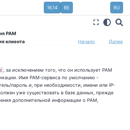
16.14
BE
RU
ция PAM
ия клиента
Начало
Далее
, за исключением того, что он использует PAM
d
ификации. Имя PAM-сервиса по умолчанию -
тель/пароль и, при необходимости, имени или IP-
должен уже существовать в базе данных, прежде
чения дополнительной информации о PAM,