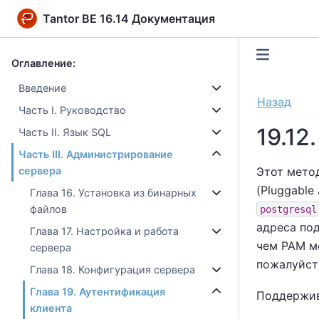
Tantor BE 16.14 Документация
Оглавление:
Введение
Назад
Часть I. Руководство
19.12
Часть II. Язык SQL
Часть III. Администрирование
Этот мето
сервера
(Pluggable
Глава 16. Установка из бинарных
файлов
postgresql
адреса по
Глава 17. Настройка и работа
чем PAM м
сервера
пожалуйст
Глава 18. Конфигурация сервера
Глава 19. Аутентификация
Поддержив
клиента