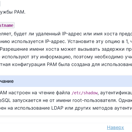
лужбы PAM.
stname
ляет, будет ли удаленный IP-адрес или имя хоста пре
нию используется IP-адрес. Установите эту опцию в 1,
 Разрешение имени хоста может вызывать задержки пр
 используют эту информацию, поэтому необходимо учит
тная конфигурация PAM была создана для использован
чание
PAM настроен на чтение файла
, аутентифика
/etc/shadow
eSQL запускается не от имени root-пользователя. Одна
оен на использование LDAP или других методов аутент
Наверх