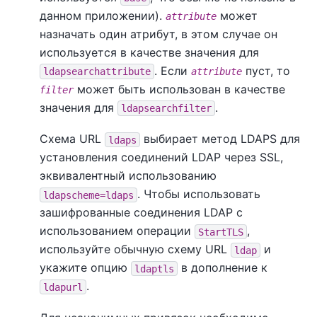
данном приложении).
может
attribute
назначать один атрибут, в этом случае он
используется в качестве значения для
. Если
пуст, то
ldapsearchattribute
attribute
может быть использован в качестве
filter
значения для
.
ldapsearchfilter
Схема URL
выбирает метод LDAPS для
ldaps
установления соединений LDAP через SSL,
эквивалентный использованию
. Чтобы использовать
ldapscheme=ldaps
зашифрованные соединения LDAP с
использованием операции
,
StartTLS
используйте обычную схему URL
и
ldap
укажите опцию
в дополнение к
ldaptls
.
ldapurl