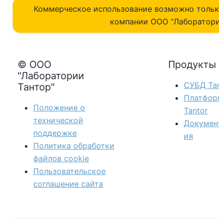
Коммерческое использование возможно толь
компании ОOO “Лаборатори
© ООО
Продукты
"Лаборатории
СУБД Tan
Тантор"
Платфор
Положение о
Tantor
технической
Докумен
поддержке
ия
Политика обработки
файлов сookie
Пользовательское
соглашение сайта