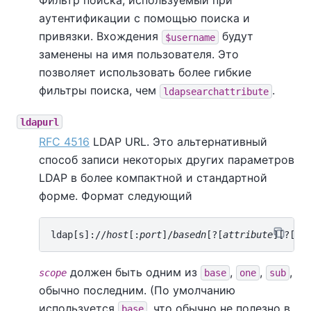
Фильтр поиска, используемый при
аутентификации с помощью поиска и
привязки. Вхождения
будут
$username
заменены на имя пользователя. Это
позволяет использовать более гибкие
фильтры поиска, чем
.
ldapsearchattribute
ldapurl
RFC 4516
LDAP URL. Это альтернативный
способ записи некоторых других параметров
LDAP в более компактной и стандартной
форме. Формат следующий
ldap[s]://
host
[:
port
]/
basedn
[?[
attribute
][?[
sc
должен быть одним из
,
,
,
scope
base
one
sub
обычно последним. (По умолчанию
используется
, что обычно не полезно в
base