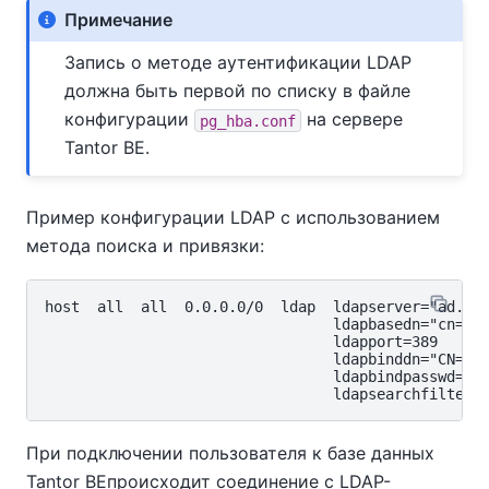
Примечание
Запись о методе аутентификации LDAP
должна быть первой по списку в файле
конфигурации
на сервере
pg_hba.conf
Tantor BE
.
Пример конфигурации LDAP с использованием
метода поиска и привязки:
host  all  all  0.0.0.0/0  ldap  ldapserver="ad.exa
                                 ldapbasedn="cn=Use
                                 ldapport=389

                                 ldapbinddn="CN=Ser
                                 ldapbindpasswd="se
При подключении пользователя к базе данных
Tantor BE
происходит соединение с LDAP-