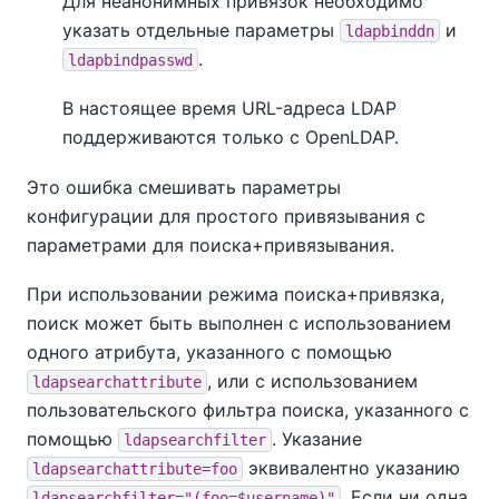
Для неанонимных привязок необходимо
указать отдельные параметры
и
ldapbinddn
.
ldapbindpasswd
В настоящее время URL-адреса LDAP
поддерживаются только с
OpenLDAP
.
Это ошибка смешивать параметры
конфигурации для простого привязывания с
параметрами для поиска+привязывания.
При использовании режима поиска+привязка,
поиск может быть выполнен с использованием
одного атрибута, указанного с помощью
, или с использованием
ldapsearchattribute
пользовательского фильтра поиска, указанного с
помощью
. Указание
ldapsearchfilter
эквивалентно указанию
ldapsearchattribute=foo
. Если ни одна
ldapsearchfilter="(foo=$username)"