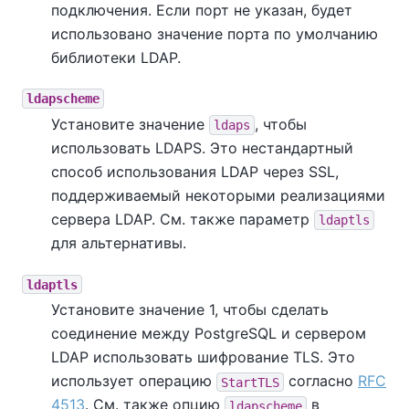
подключения. Если порт не указан, будет
использовано значение порта по умолчанию
библиотеки LDAP.
ldapscheme
Установите значение
, чтобы
ldaps
использовать LDAPS. Это нестандартный
способ использования LDAP через SSL,
поддерживаемый некоторыми реализациями
сервера LDAP. См. также параметр
ldaptls
для альтернативы.
ldaptls
Установите значение 1, чтобы сделать
соединение между PostgreSQL и сервером
LDAP использовать шифрование TLS. Это
использует операцию
согласно
RFC
StartTLS
4513
. См. также опцию
в
ldapscheme