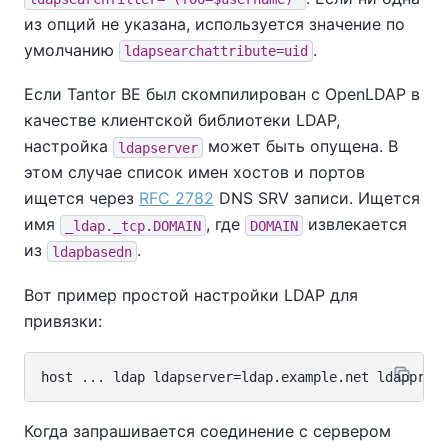
из опций не указана, используется значение по
умолчанию
.
ldapsearchattribute=uid
Если
Tantor BE
был скомпилирован с
OpenLDAP
в
качестве клиентской библиотеки LDAP,
настройка
может быть опущена. В
ldapserver
этом случае список имен хостов и портов
ищется через
RFC 2782
DNS SRV записи. Ищется
имя
, где
извлекается
_ldap._tcp.DOMAIN
DOMAIN
из
.
ldapbasedn
Вот пример простой настройки LDAP для
привязки:
Когда запрашивается соединение с сервером