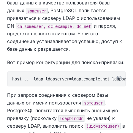
базы данных в качестве пользователя базы
данных
, PostgreSQL попытается
someuser
привязаться к серверу LDAP с использованием
DN
и пароля,
cn=someuser, dc=example, dc=net
предоставленного клиентом. Если это
соединение устанавливается успешно, доступ к
базе данных разрешается.
Вот пример конфигурации для поиска+привязки:
При запросе соединения с сервером базы
данных от имени пользователя
,
someuser
PostgreSQL попытается выполнить анонимную
привязку (поскольку
не указан) к
ldapbinddn
серверу LDAP, выполнить поиск
в
(uid=someuser)