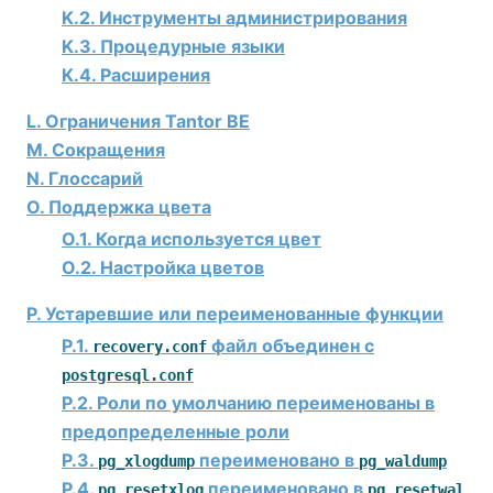
K.2. Инструменты администрирования
K.3. Процедурные языки
K.4. Расширения
L. Ограничения
Tantor BE
M. Сокращения
N. Глоссарий
O. Поддержка цвета
O.1. Когда используется цвет
O.2. Настройка цветов
P. Устаревшие или переименованные функции
P.1.
файл объединен с
recovery.conf
postgresql.conf
P.2. Роли по умолчанию переименованы в
предопределенные роли
P.3.
переименовано в
pg_xlogdump
pg_waldump
P.4.
переименовано в
pg_resetxlog
pg_resetwal