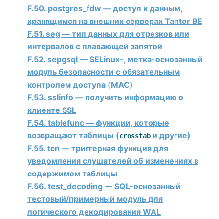
F.50. postgres_fdw — доступ к данным,
хранящимся на внешних серверах
Tantor BE
F.51. seg — тип данных для отрезков или
интервалов с плавающей запятой
F.52. sepgsql — SELinux-, метка-основанный
модуль безопасности с обязательным
контролем доступа (MAC)
F.53. sslinfo — получить информацию о
клиенте SSL
F.54. tablefunc — функции, которые
возвращают таблицы (
и другие)
crosstab
F.55. tcn — триггерная функция для
уведомления слушателей об изменениях в
содержимом таблицы
F.56. test_decoding — SQL-основанный
тестовый/примерный модуль для
логического декодирования WAL