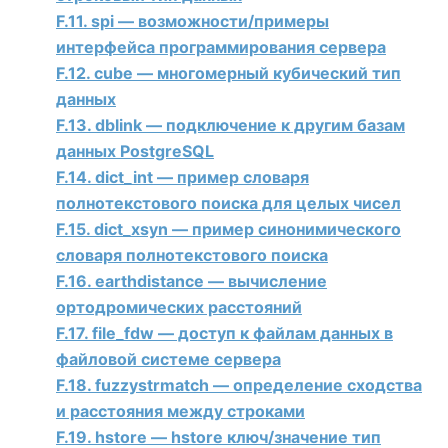
F.11. spi — возможности/примеры
интерфейса программирования сервера
F.12. cube — многомерный кубический тип
данных
F.13. dblink — подключение к другим базам
данных PostgreSQL
F.14. dict_int — пример словаря
полнотекстового поиска для целых чисел
F.15. dict_xsyn — пример синонимического
словаря полнотекстового поиска
F.16. earthdistance — вычисление
ортодромических расстояний
F.17. file_fdw — доступ к файлам данных в
файловой системе сервера
F.18. fuzzystrmatch — определение сходства
и расстояния между строками
F.19. hstore — hstore ключ/значение тип