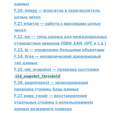
данных
F.20. intagg — агрегатор и перечислитель
целых чисел
F.21. intarray — работа с массивами целых
чисел
F.22. isn — типы данных для международных
стандартных номеров (ISBN, EAN, UPC и т.д.)
F.23. lo — управление большими объектами
F.24. ltree — иерархический древовидный
тип данных
F.25. old_snapshot — проверка состояния
old_snapshot_threshold
F.26. pageinspect — низкоуровневая
проверка страниц базы данных
F.27. page_repair — восстановление
отдельных страниц с использованием
данных резервного сервера