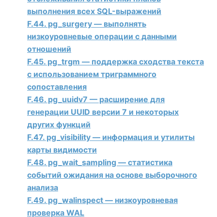
выполнения всех SQL-выражений
F.44. pg_surgery — выполнять
низкоуровневые операции с данными
отношений
F.45. pg_trgm — поддержка сходства текста
с использованием триграммного
сопоставления
F.46. pg_uuidv7 — расширение для
генерации UUID версии 7 и некоторых
других функций
F.47. pg_visibility — информация и утилиты
карты видимости
F.48. pg_wait_sampling — статистика
событий ожидания на основе выборочного
анализа
F.49. pg_walinspect — низкоуровневая
проверка WAL