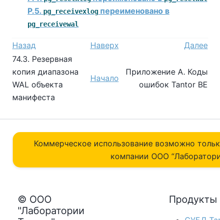
P.5.
переименовано в
pg_receivexlog
pg_receivewal
Назад
Наверх
Далее
74.3. Резервная
копия диапазона
Приложение A. Коды
Начало
WAL объекта
ошибок
Tantor BE
манифеста
Коммерческое использование возможно толь
компании ОOO “Лаборатори
© ООО
Продукты
"Лаборатории