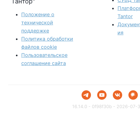
СУБД Tan
Тантор"
Платфор
Положение о
Tantor
технической
Докумен
поддержке
ия
Политика обработки
файлов сookie
Пользовательское
соглашение сайта
16.14.0 - 0f98f30b - 2026-07-