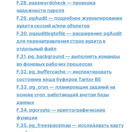
F.28. passwordcheck — проверка
надежности пароля
F.29. pgAudit — подробное журналирование
аудита сессий и/или объектов
F.30. pgauditlogtofile — расширение pgAudit
для перенаправления строк аудита в
отдельный файл
F.31. pg_background — выполнять команды
во фоновых рабочих процессах
F.32. pg_buffercache — инспектировать
состояние кеша буферов
Tantor BE
F.33. pg_cron — планировщик заданий на
основе cron, работающий внутри базы
данных
F.34. pgcrypto — криптографические
функции
F.35. pg_freespacemap — исследовать карту