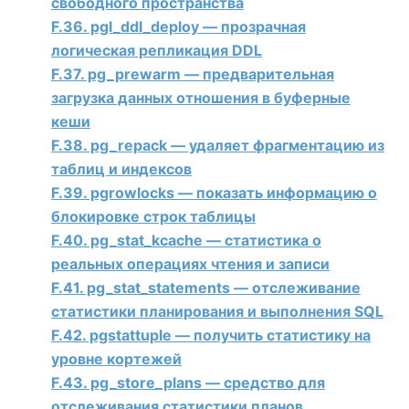
свободного пространства
F.36. pgl_ddl_deploy — прозрачная
логическая репликация DDL
F.37. pg_prewarm — предварительная
загрузка данных отношения в буферные
кеши
F.38. pg_repack — удаляет фрагментацию из
таблиц и индексов
F.39. pgrowlocks — показать информацию о
блокировке строк таблицы
F.40. pg_stat_kcache — статистика о
реальных операциях чтения и записи
F.41. pg_stat_statements — отслеживание
статистики планирования и выполнения SQL
F.42. pgstattuple — получить статистику на
уровне кортежей
F.43. pg_store_plans — средство для
отслеживания статистики планов