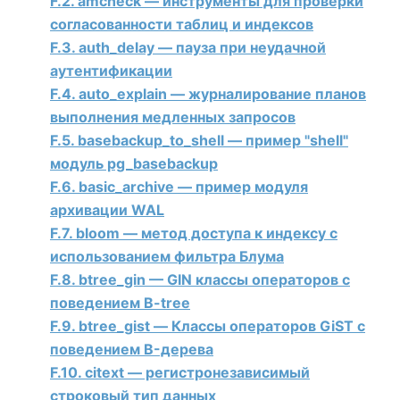
F.2. amcheck — инструменты для проверки
согласованности таблиц и индексов
F.3. auth_delay — пауза при неудачной
аутентификации
F.4. auto_explain — журналирование планов
выполнения медленных запросов
F.5. basebackup_to_shell — пример "shell"
модуль pg_basebackup
F.6. basic_archive — пример модуля
архивации WAL
F.7. bloom — метод доступа к индексу с
использованием фильтра Блума
F.8. btree_gin — GIN классы операторов с
поведением B-tree
F.9. btree_gist — Классы операторов GiST с
поведением B-дерева
F.10. citext — регистронезависимый
строковый тип данных