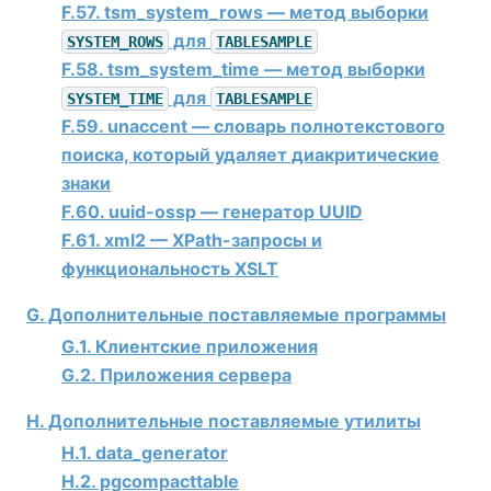
F.57. tsm_system_rows — метод выборки
для
SYSTEM_ROWS
TABLESAMPLE
F.58. tsm_system_time — метод выборки
для
SYSTEM_TIME
TABLESAMPLE
F.59. unaccent — словарь полнотекстового
поиска, который удаляет диакритические
знаки
F.60. uuid-ossp — генератор UUID
F.61. xml2 — XPath-запросы и
функциональность XSLT
G. Дополнительные поставляемые программы
G.1. Клиентские приложения
G.2. Приложения сервера
H. Дополнительные поставляемые утилиты
H.1. data_generator
H.2. pgcompacttable