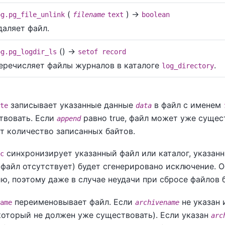
(
) →
og.pg_file_unlink
filename
text
boolean
даляет файл.
() →
og.pg_logdir_ls
setof record
еречисляет файлы журналов в каталоге
.
log_directory
записывает указанные данные
в файл с именем
te
data
твовать. Если
равно true, файл может уже сущест
append
т количество записанных байтов.
синхронизирует указанный файл или каталог, указан
c
файл отсутствует) будет сгенерировано исключение. 
ю, поэтому даже в случае неудачи при сбросе файлов 
переименовывает файл. Если
не указан 
ame
archivename
оторый не должен уже существовать). Если указан
arc