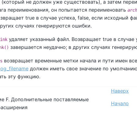
(который не должен уже существовать), а затем пер
ага переименования, он попытается переименовать
arc
звращает true в случае успеха, false, если исходный 
других случаях генерируются ошибки.
удаляет указанный файл. Возвращает true в случае у
ink
завершается неудачно; в других случаях генериру
nk()
возвращает временные метки начала и пути имен все
s
log_filename
должен иметь свое значение по умолчанию
ть эту функцию.
Наверх
е F. Дополнительные поставляемые
Начало
расширения