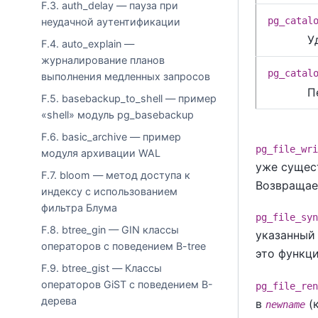
F.3. auth_delay — пауза при
pg_catal
неудачной аутентификации
У
F.4. auto_explain —
журналирование планов
pg_catal
выполнения медленных запросов
П
F.5. basebackup_to_shell — пример
«shell» модуль pg_basebackup
F.6. basic_archive — пример
pg_file_wri
модуля архивации WAL
уже сущес
F.7. bloom — метод доступа к
Возвращае
индексу с использованием
фильтра Блума
pg_file_syn
F.8. btree_gin — GIN классы
указанный 
операторов с поведением B-tree
это функци
F.9. btree_gist — Классы
операторов GiST с поведением B-
pg_file_ren
дерева
в
(к
newname