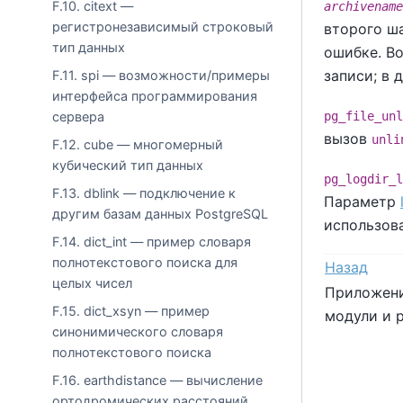
F.10. citext —
archivename
регистронезависимый строковый
второго ш
тип данных
ошибке. Во
записи; в 
F.11. spi — возможности/примеры
интерфейса программирования
pg_file_unl
сервера
вызов
unli
F.12. cube — многомерный
кубический тип данных
pg_logdir_l
F.13. dblink — подключение к
Параметр
другим базам данных PostgreSQL
использова
F.14. dict_int — пример словаря
полнотекстового поиска для
Назад
целых чисел
Приложени
F.15. dict_xsyn — пример
модули и 
синонимического словаря
полнотекстового поиска
F.16. earthdistance — вычисление
ортодромических расстояний