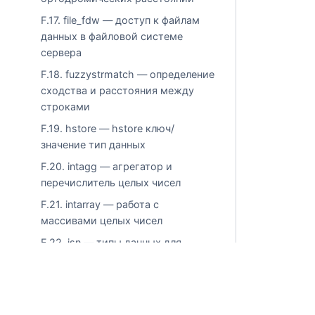
F.17. file_fdw — доступ к файлам
данных в файловой системе
сервера
F.18. fuzzystrmatch — определение
сходства и расстояния между
строками
F.19. hstore — hstore ключ/
значение тип данных
F.20. intagg — агрегатор и
перечислитель целых чисел
F.21. intarray — работа с
массивами целых чисел
F.22. isn — типы данных для
международных стандартных
номеров (ISBN, EAN, UPC и т.д.)
F.23. lo — управление большими
объектами