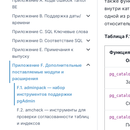
Приложение A. Коды ошибок Tantor
также фун
BE
внутри кат
одной из 
Приложение B. Поддержка даты/
времени
относитель
Приложение C. SQL Ключевые слова
Таблица F.
Приложение D. Соответствие SQL
Приложение E. Примечания к
Функция
выпуску
О
Приложение F. Дополнительные
поставляемые модули и
pg_catal
расширения
З
F.1. adminpack — набор
инструментов поддержки
pg_catal
pgAdmin
С
F.2. amcheck — инструменты для
проверки согласованности таблиц
pg_catal
и индексов
П