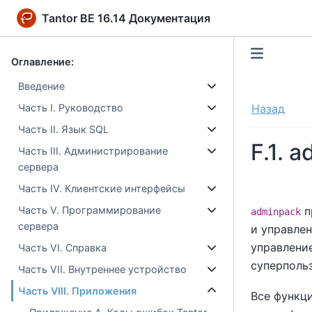
Tantor BE 16.14 Документация
Оглавление:
Введение
Часть I. Руководство
Назад
Часть II. Язык SQL
F.1. 
Часть III. Администрирование
сервера
Часть IV. Клиентские интерфейсы
п
Часть V. Программирование
adminpack
сервера
и управле
управлени
Часть VI. Справка
суперполь
Часть VII. Внутреннее устройство
Часть VIII. Приложения
Все функц