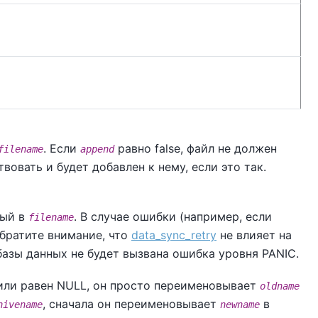
. Если
равно false, файл не должен
filename
append
вовать и будет добавлен к нему, если это так.
ный в
. В случае ошибки (например, если
filename
Обратите внимание, что
data_sync_retry
не влияет на
базы данных не будет вызвана ошибка уровня PANIC.
или равен NULL, он просто переименовывает
oldname
, сначала он переименовывает
в
hivename
newname