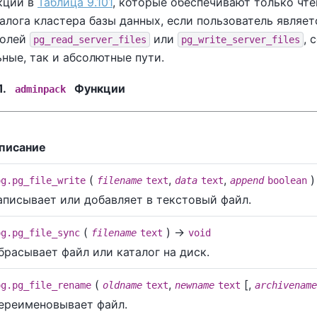
кции в
Таблица 9.101
, которые обеспечивают только чте
алога кластера базы данных, если пользователь являе
ролей
или
, 
pg_read_server_files
pg_write_server_files
ные, так и абсолютные пути.
1.
Функции
adminpack
писание
(
,
,
)
og.pg_file_write
filename
text
data
text
append
boolean
аписывает или добавляет в текстовый файл.
(
) →
og.pg_file_sync
filename
text
void
брасывает файл или каталог на диск.
(
,
[
,
og.pg_file_rename
oldname
text
newname
text
archivename
ереименовывает файл.