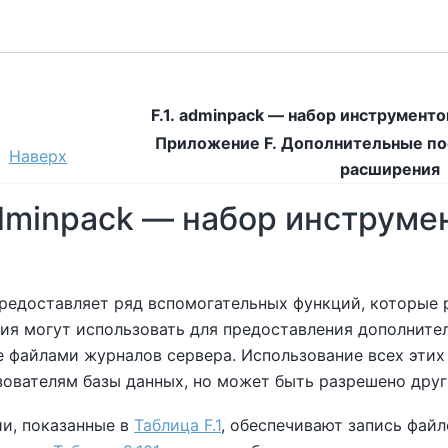
F.1. adminpack — набор инструмен
Приложение F. Дополнительные по
Наверх
расширения
adminpack — набор инструм
редоставляет ряд вспомогательных функций, которые
ния могут использовать для предоставления дополните
е файлами журналов сервера. Использование всех эти
зователям базы данных, но может быть разрешено др
ии, показанные в
Таблица F.1
, обеспечивают запись файл