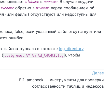
еименовывает
в
. В случае неудачи
oldname
newname
обратно в
перед сообщением об
hivename
newname
файл (или файлы) отсутствуют или недоступны для
спеха, false, если указанный файл отсутствует или
ются ошибки.
х файлов журнала в каталоге
log_directory
.
 (
), чтобы
postgresql-%Y-%m-%d_%H%M%S.log
Далее
F.2. amcheck — инструменты для проверки
согласованности таблиц и индексов