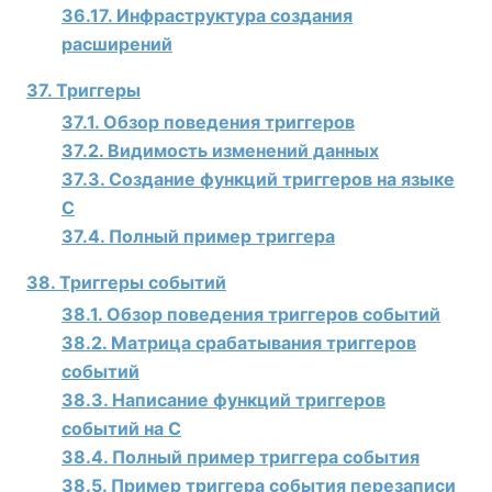
36.17. Инфраструктура создания
расширений
37. Триггеры
37.1. Обзор поведения триггеров
37.2. Видимость изменений данных
37.3. Создание функций триггеров на языке
C
37.4. Полный пример триггера
38. Триггеры событий
38.1. Обзор поведения триггеров событий
38.2. Матрица срабатывания триггеров
событий
38.3. Написание функций триггеров
событий на C
38.4. Полный пример триггера события
38.5. Пример триггера события перезаписи