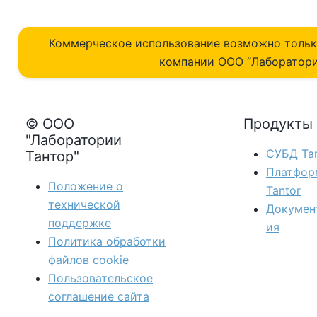
Коммерческое использование возможно толь
компании ОOO “Лаборатори
© ООО
Продукты
"Лаборатории
СУБД Tan
Тантор"
Платфор
Положение о
Tantor
технической
Докумен
поддержке
ия
Политика обработки
файлов сookie
Пользовательское
соглашение сайта