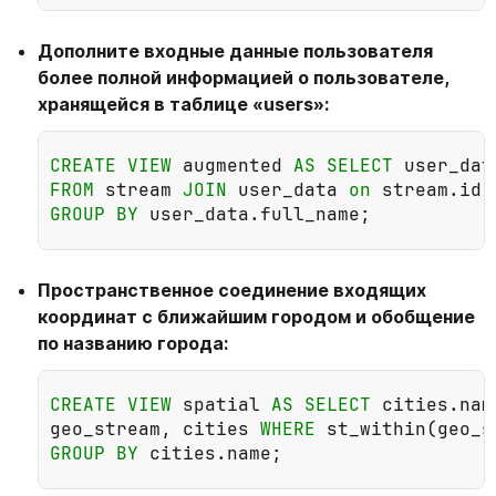
Дополните входные данные пользователя
более полной информацией о пользователе,
хранящейся в таблице «users»:
CREATE
VIEW
augmented
AS
SELECT
user_dat
FROM
stream
JOIN
user_data
on
stream
.
id
:
GROUP
BY
user_data
.
full_name
;
Пространственное соединение входящих
координат с ближайшим городом и обобщение
по названию города:
CREATE
VIEW
spatial
AS
SELECT
cities
.
nam
geo_stream
,
cities
WHERE
st_within
(
geo_s
GROUP
BY
cities
.
name
;